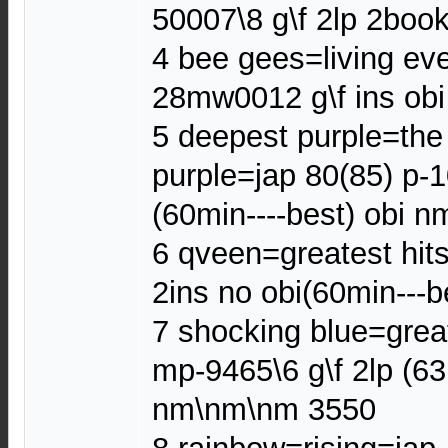
50007\8 g\f 2lp 2bo
4 bee gees=living ev
28mw0012 g\f ins ob
5 deepest purple=the
purple=jap 80(85) p-1
(60min----best) obi 
6 qveen=greatest hit
2ins no obi(60min---
7 shocking blue=great
mp-9465\6 g\f 2lp (63
nm\nm\nm 3550