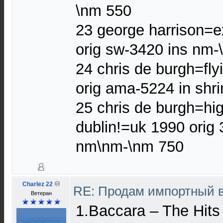
\nm 550
23 george harrison=e
orig sw-3420 ins nm-
24 chris de burgh=fl
orig ama-5224 in shr
25 chris de burgh=hig
dublin!=uk 1990 orig 
nm\nm-\nm 750
Charlez 22
RE: Продам импортный 
Ветеран
1.Baccara – The Hits