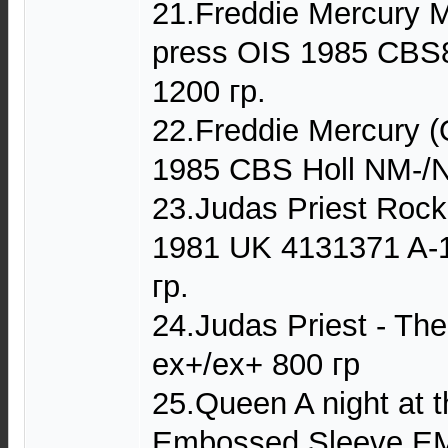
21.Freddie Mercury 
press OIS 1985 CBS
1200 гр.
22.Freddie Mercury (
1985 CBS Holl NM-/N
23.Judas Priest Rock
1981 UK 4131371 A-
гр.
24.Judas Priest - T
ex+/ex+ 800 гр
25.Queen A night at 
Embossed Sleeve E