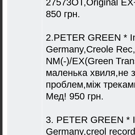
27573OT,Original E
850 грн.
2.PETER GREEN * In
Germany,Creole Rec,
NM(-)/EX(Green Tran
маленька хвиля,не з
проблем,між треками
Мед! 950 грн.
3. PETER GREEN * In
Germany,creol recor