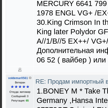
MERCURY 6641 799 )
1978 ENGL VG+ /EX+
30.King Crimson In th
King later Polydor 
A//1/B//5 EX++/ VG+
Дополнительная инф
06 52 ( вайбер ) или
voldemar0561
RE: Продам импортный 
Ветеран
1.BONEY M * Take Th
Откуда: житомир
Сообщений: 0
Germany ,Hansa Inter
Репутация:
65