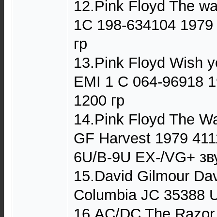
12.Pink Floyd The wa
1C 198-634104 1979
гр
13.Pink Floyd Wish 
EMI 1 C 064-96918 
1200 гр
14.Pink Floyd The Wa
GF Harvest 1979 411
6U/B-9U EX-/VG+ зву
15.David Gilmour Da
Columbia JC 35388 
16.AC/DC The Razor