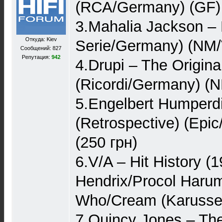
(RCA/Germany) (GF) 
3.Mahalia Jackson –
Откуда: Kiev
Serie/Germany) (NM/
Сообщений: 827
Репутация:
942
4.Drupi – The Origina
(Ricordi/Germany) (N
5.Engelbert Humperdi
(Retrospective) (Epi
(250 грн)
6.V/A – Hit History (1
Hendrix/Procol Haru
Who/Cream (Karussel
7.Quincy Jones – The