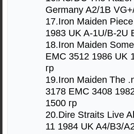
Germany A2/1B VG+/
17.Iron Maiden Piec
1983 UK A-1U/B-2U 
18.Iron Maiden Some
EMC 3512 1986 UK 
гр
19.Iron Maiden The .
3178 EMC 3408 198
1500 гр
20.Dire Straits Liv
11 1984 UK A4/B3/A