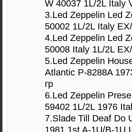
W 40037 1L/2L Italy
3.Led Zeppelin Led Z
50002 1L/2L Italy EX
4.Led Zeppelin Led Z
50008 Italy 1L/2L EX
5.Led Zeppelin House
Atlantic P-8288A 19
гр
6.Led Zeppelin Pre
59402 1L/2L 1976 It
7.Slade Till Deaf Do
1981 1st A-1U/B-1U