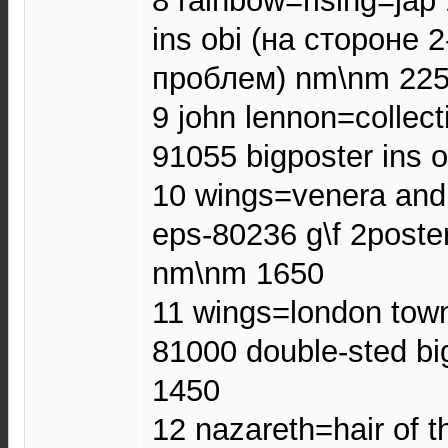
8 rainbow=rising=jap
ins obi (на стороне 
проблем) nm\nm 22
9 john lennon=collect
91055 bigposter ins 
10 wings=venera and
eps-80236 g\f 2poster
nm\nm 1650
11 wings=london town
81000 double-sted bi
1450
12 nazareth=hair of 