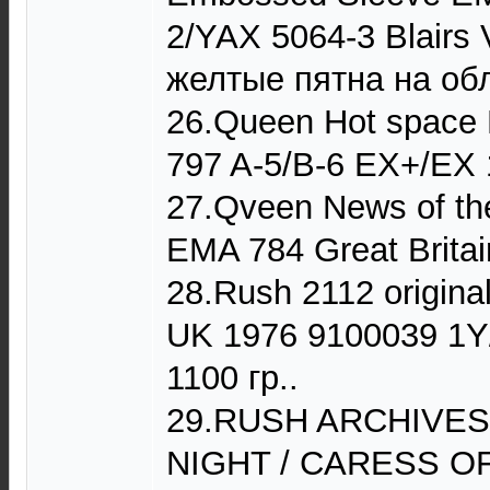
2/YAX 5064-3 Blairs
желтые пятна на обл
26.Queen Hot space
797 A-5/B-6 EX+/EX 
27.Qveen News of th
EMA 784 Great Brita
28.Rush 2112 origina
UK 1976 9100039 1Y/
1100 гр..
29.RUSH ARCHIVES 
NIGHT / CARESS OF