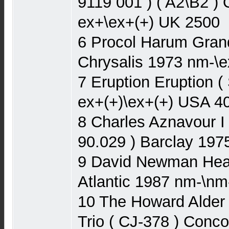
9119 001 ) ( A2\B2 
ex+\ex+(+) UK 2500
6 Procol Harum Gran
Chrysalis 1973 nm-\
7 Eruption Eruption (
ex+(+)\ex+(+) USA 4
8 Charles Aznavour I
90.029 ) Barclay 197
9 David Newman Head
Atlantic 1987 nm-\n
10 The Howard Alder
Trio ( CJ-378 ) Con