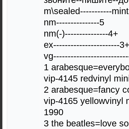
m\sealed-----------mint
nm---------------5
nm(-)---------------4+
ex-----------------------3
vg-------------------------
1 arabesque=everybod
vip-4145 redvinyl mi
2 arabesque=fancy co
vip-4165 yellowvinyl
1990
3 the beatles=love s