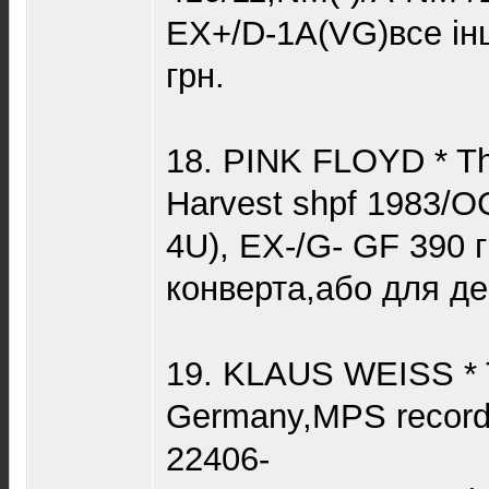
ЕХ+/D-1A(VG)все і
грн.
18. PINK FLOYD * The
Harvest shpf 1983/O
4U), EX-/G- GF 390 г
конверта,або для де
19. KLAUS WEISS * 
Germany,MPS record
22406-