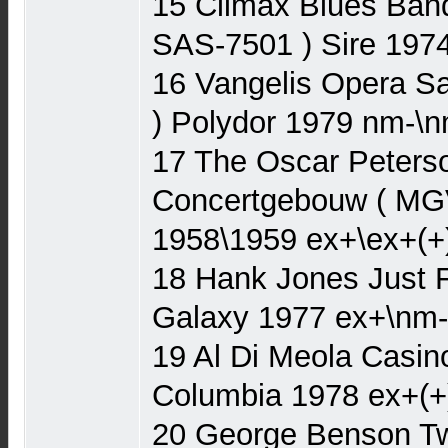
15 Climax Blues Band
SAS-7501 ) Sire 197
16 Vangelis Opera Sa
) Polydor 1979 nm-\
17 The Oscar Peterso
Concertgebouw ( MG
1958\1959 ex+\ex+(+
18 Hank Jones Just 
Galaxy 1977 ex+\nm
19 Al Di Meola Casin
Columbia 1978 ex+(+
20 George Benson Tw