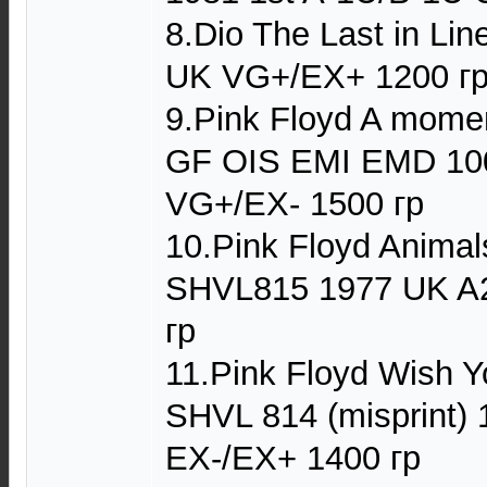
8.Dio The Last in Li
UK VG+/EX+ 1200 г
9.Pink Floyd A mome
GF OIS EMI EMD 10
VG+/EX- 1500 гр
10.Pink Floyd Anima
SHVL815 1977 UK A
гр
11.Pink Floyd Wish 
SHVL 814 (misprint)
EX-/EX+ 1400 гр