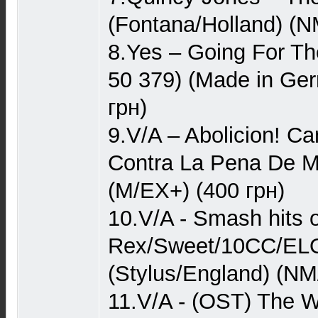
(Fontana/Holland) (N
8.Yes – Going For Th
50 379) (Made in Ge
грн)
9.V/A – Abolicion! C
Contra La Pena De Mu
(M/EX+) (400 грн)
10.V/A - Smash hits o
Rex/Sweet/10CC/ELO
(Stylus/England) (NM
11.V/A - (OST) The W