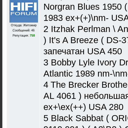
Norgran Blues 1950 (
1983 ex+(+)\nm- US
Откуда: Житомир
2 Itzhak Perlman \ A
Сообщений: 46
Репутация:
758
) It's A Breeze ( DS
запечатан USA 450
3 Bobby Lyle Ivory D
Atlantic 1989 nm-\n
4 The Brecker Brothe
AL 4061 ) небольшая
ex+\ex(++) USA 280
5 Black Sabbat ( OR