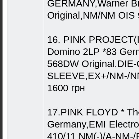
GERMANY,Warner Br
Original,NM/NM OIS 
16. PINK PROJECT(
Domino 2LP *83 Germ
568DW Original,DI
SLEEVE,EX+/NM-/
1600 грн
17.PINK FLOYD * The
Germany,EMI Electro
410/11,NM(-)/A-NM-/