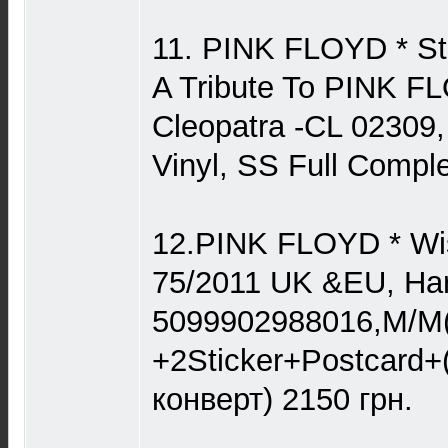
11. PINK FLOYD * Sti
A Tribute To PINK F
Cleopatra -CL 02309, 
Vinyl, SS Full Compl
12.PINK FLOYD * Wi
75/2011 UK &EU, Har
5099902988016,M/M
+2Sticker+Postcard+
конверт) 2150 грн.