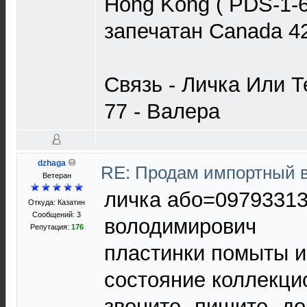
Hong Kong ( PDS-1-6
запечатан Canada 4
Связь - Личка Или Т
77 - Валера
dzhaga
RE: Продам импортный 
Ветеран
личка або=0979331
Откуда: Казатин
Сообщений: 3
володимирович
Репутация:
176
пластинки помыты 
состояние коллекци
звоните--пишите--д