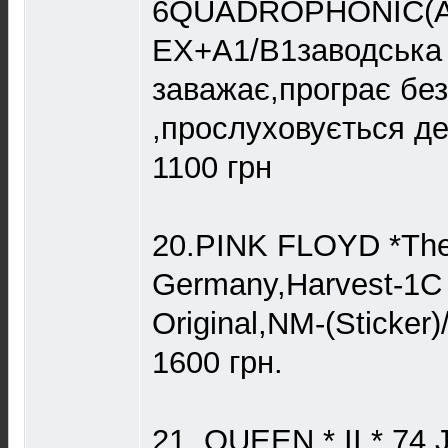
6QUADROPHONIC(A3
EX+A1/B1заводська 
заважає,програє без
,прослуховується д
1100 грн
20.PINK FLOYD *The 
Germany,Harvest-1C
Original,NM-(Sticker
1600 грн.
21. QUEEN * II * 74 