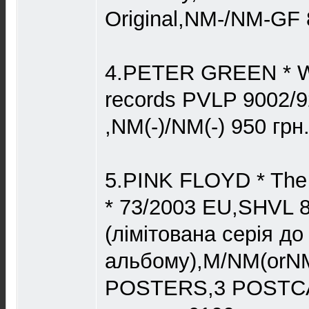
Original,NM-/NM-GF 
4.PETER GREEN * Whi
records PVLP 9002/
,NM(-)/NM(-) 950 грн
5.PINK FLOYD * The 
* 73/2003 EU,SHVL 8
(лімітована серія до
альбому),M/NM(or
POSTERS,3 POSTCA