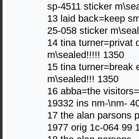
sp-4511 sticker m\sea
13 laid back=keep sm
25-058 sticker m\seal
14 tina turner=privat
m\sealed!!!!! 1350
15 tina turner=break 
m\sealed!!! 1350
16 abba=the visitors
19332 ins nm-\nm- 4
17 the alan parsons 
1977 orig 1c-064 99 