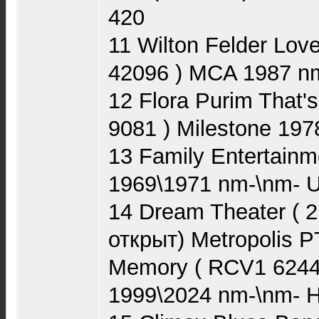
420
11 Wilton Felder Lov
42096 ) MCA 1987 n
12 Flora Purim That'
9081 ) Milestone 19
13 Family Entertainm
1969\1971 nm-\nm- 
14 Dream Theater ( 2
открыт) Metropolis P
Memory ( RCV1 62448
1999\2024 nm-\nm- H