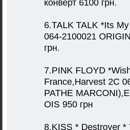
конверт 6100 грн.
6.TALK TALK *Its My
064-2100021 ORIGIN
грн.
7.PINK FLOYD *Wish
France,Harvest 2C 0
PATHE MARCONI),E
OIS 950 грн
8.KISS * Destroyer 