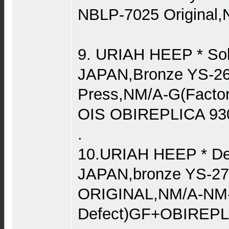
NBLP-7025 Original,
9. URIAH HEEP * Sol
JAPAN,Bronze YS-267
Press,NM/A-G(Factor
OIS OBIREPLICA 93
.
10.URIAH HEEP * De
JAPAN,bronze YS-2
ORIGINAL,NM/A-NM-
Defect)GF+OBIREPL