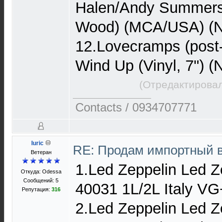
Halen/Andy Summer
Wood) (MCA/USA) (N
12.Lovecramps (post
Wind Up (Vinyl, 7") 
(Отредактировал
Contacts / 0934707771
Iuric
RE: Продам импортный 
Ветеран
1.Led Zeppelin Led Z
Откуда: Odessa
Сообщений: 5
40031 1L/2L Italy V
Репутация:
316
2.Led Zeppelin Led Ze