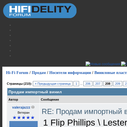
Hi-Fi Forum
/
Продам
/
Носители информации
/
Виниловые пласт
Страницы (210):
« Предыдущая страница
1
...
206
207
208
209
2
Продам импортный винил
Автор
Сообщение
valerajazzz
RE: Продам импортный 
Ветеран
1 Flip Phillips \ Lest