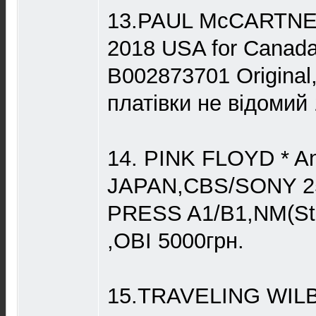
13.PAUL McCARTNEY 
2018 USA for Canada,
B002873701 Origina
платівки не відомий 
14. PINK FLOYD * An
JAPAN,CBS/SONY 25
PRESS A1/B1,NM(Sti
,OBI 5000грн.
15.TRAVELING WILBU