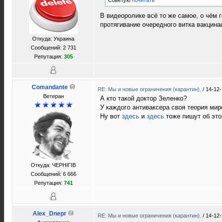
Советую
почитать
В видеоролике всё то же самое, о чём 
протягивание очередного витка вакцинаци
Откуда: Украина
Сообщений: 2 731
Репутация:
305
Comandante
RE: Мы и новые ограничения (карантин).
/
14-12-
Ветеран
А кто такой доктор Зеленко?
У каждого антиваксера своя теория мир
Ну вот
здесь
и
здесь
тоже пишут об это
Откуда: ЧЕРНIГIВ
Сообщений: 6 666
Репутация:
741
Alex_Dnepr
RE: Мы и новые ограничения (карантин).
/
14-12-