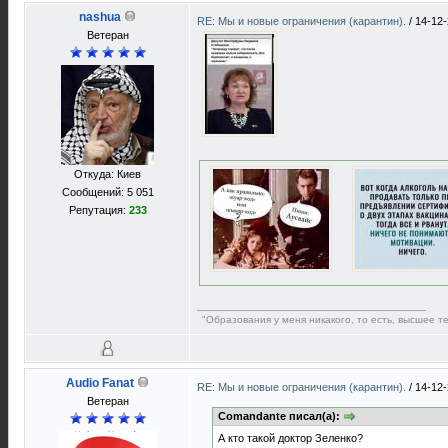
nashua
RE: Мы и новые ограничения (карантин).
/
14-12-
Ветеран
Откуда: Киев
Сообщений: 5 051
Репутация:
233
"Образования у меня никакого, то есть, высшее т
Audio Fanat
RE: Мы и новые ограничения (карантин).
/
14-12-
Ветеран
Comandante писал(а):
А кто такой доктор Зеленко?