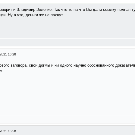
говорит и Владимир Зеленко. Так что то на что Вы дали ссылку полная т
и. Ну а что, деньги же не пахнут ...
2021 16:28
ового заговора, свои догмы и ни одного научно обоснованного доказател
м.
2021 16:58