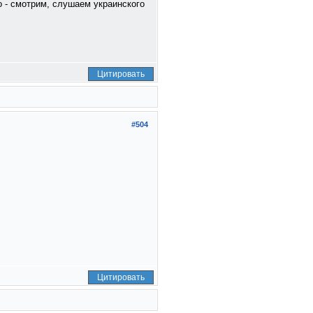
о - смотрим, слушаем украинского
Цитировать
#504
Цитировать