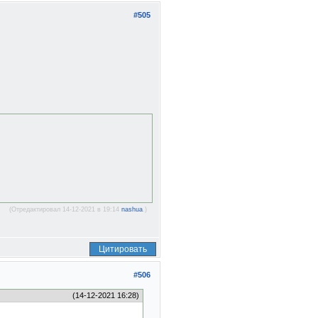
#505
(Отредактировал 14-12-2021 в 19:14
nashua
.)
Цитировать
#506
(14-12-2021 16:28)