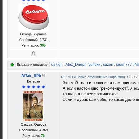
Откуда: Украина
Сообщений: 2 731
Репутация:
305
us7ign
,
Alex_Dnepr
,
yurickk
,
sazon
,
seam777
,
Me
Выразили согласие:
AlTair_SPb
RE: Мы и новые ограничения (карантин).
/
15-12-
Ветеран
Это моё тело и решения я сам принима
А если настойчиво "рекомендуют", я ес
то шлю в пешее эротическое.
Если я дурак сам себе, то какое дело 
Откуда: Одесса
Сообщений: 4 369
Репутация:
76