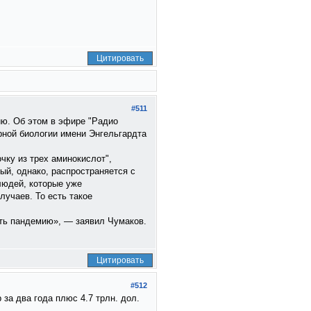
Цитировать
#511
ию. Об этом в эфире "Радио
рной биологии имени Энгельгардта
чку из трех аминокислот",
ый, однако, распространяется с
людей, которые уже
лучаев. То есть такое
уть пандемию», — заявил Чумаков.
Цитировать
#512
за два года плюс 4.7 трлн. дол.