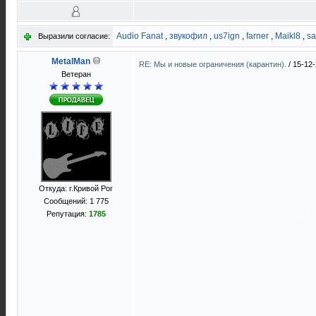
Audio Fanat
,
звукофил
,
us7ign
,
farner
,
Maikl8
,
s
Выразили согласие:
MetalMan
RE: Мы и новые ограничения (карантин).
/
15-12-
Ветеран
Откуда: г.Кривой Рог
Сообщений: 1 775
Репутация:
1785