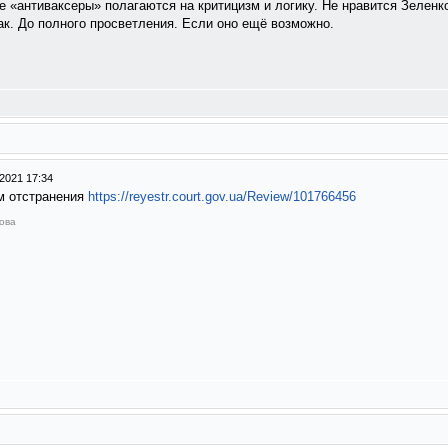
 «антиваксеры» полагаются на критицизм и логику. Не нравится Зеленк
к. До полного просветления. Если оно ещё возможно.
2021 17:34
м отстранения
https://reyestr.court.gov.ua/Review/101766456
Вова