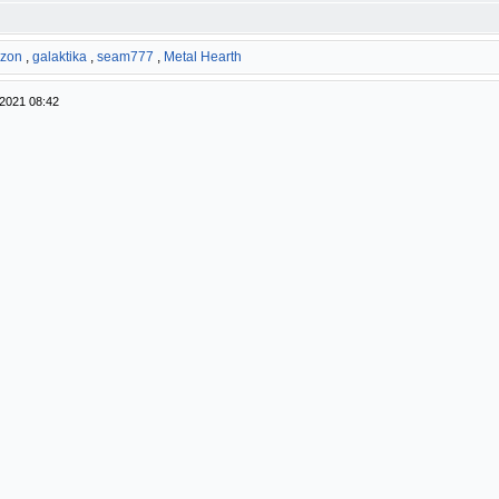
azon
,
galaktika
,
seam777
,
Metal Hearth
2021 08:42