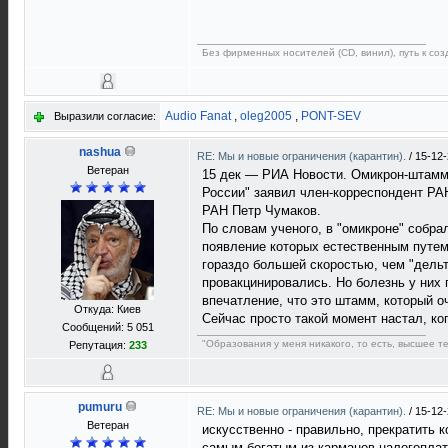
Без фирменных носителей (CD, винил), путь к созд
Audio Fanat
,
oleg2005
,
PONT-SEV
Выразили согласие:
nashua
RE: Мы и новые ограничения (карантин).
/
15-12-
Ветеран
15 дек — РИА Новости. Омикрон-штамм 
России" заявил член-корреспондент РА
РАН Петр Чумаков.
По словам ученого, в "омикроне" собра
появление которых естественным путем
гораздо большей скоростью, чем "дельт
провакцинировались. Но болезнь у них 
впечатление, что это штамм, который о
Откуда: Киев
Сейчас просто такой момент настал, к
Сообщений: 5 051
"Образования у меня никакого, то есть, высшее т
Репутация:
233
pumuru
RE: Мы и новые ограничения (карантин).
/
15-12-
Ветеран
искусственно - правильно, прекратить 
самым богатым из карманов налогопла