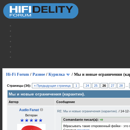
Hi-Fi Forum
/
Разное
/
Курилка
/
Мы и новые ограничения (ка
Страницы (34):
« Предыдущая страница
1
...
24
25
26
27
28
...
Мы и новые ограничения (карантин).
Автор
Сообщение
Audio Fanat
RE: Мы и новые ограничения (карантин).
/
14-12-
Ветеран
Comandante писал(а):
Вбрасывать такие откровенный фейки - это 