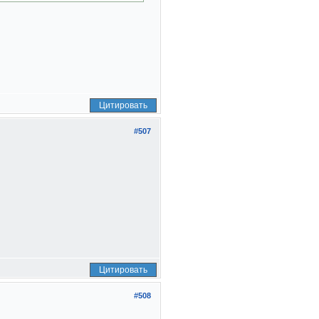
Цитировать
#507
Цитировать
#508