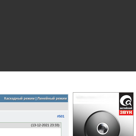
Каскадный режим
|
Линейный режим
#501
(13-12-2021 23:33)