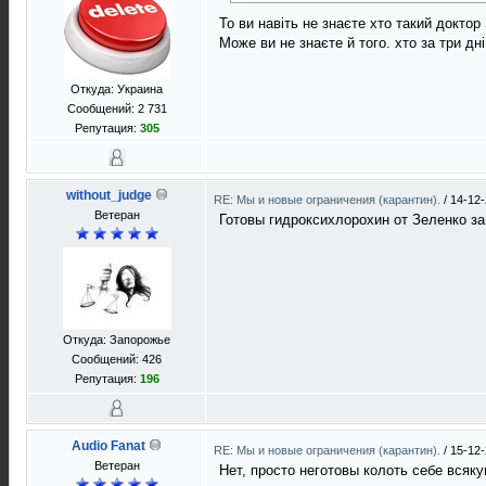
То ви навіть не знаєте хто такий доктор
Може ви не знаєте й того. хто за три д
Откуда: Украина
Сообщений: 2 731
Репутация:
305
without_judge
RE: Мы и новые ограничения (карантин).
/
14-12-
Ветеран
Готовы гидроксихлорохин от Зеленко з
Откуда: Запорожье
Сообщений: 426
Репутация:
196
Audio Fanat
RE: Мы и новые ограничения (карантин).
/
15-12-
Ветеран
Нет, просто неготовы колоть себе всяк