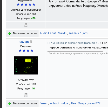
Aудиоатеист
А кто такой Comandante с форума? Иные
вирусолога без пейсов Надежду Жолоба
Откуда: Днепропетровск
Сообщений: 768
Репутация:
476
Audio Fanat
,
Maikl8
,
seam777
,
arni
Выразили согласие:
us7ign
RE: Мы и новые ограничения (карантин).
/
14-12-
Старожил
первое решение о признании незаконны
Досвід та імпотенція приходять з роками (с) дядя 
Откуда: Kyiv
Сообщений: 589
Репутация:
46
farner
,
without_judge
,
Alex_Dnepr
,
seam777
Выразили согласие: