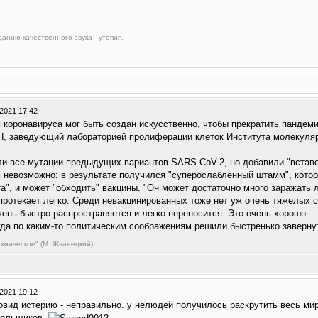
анию качественного звука - утопия.
2021 17:42
коронавируса мог быть создан искусственно, чтобы прекратить пандем
Н, заведующий лабораторией пролиферации клеток Института молекуля
ли все мутации предыдущих вариантов SARS-CoV-2, но добавили "вставо
 невозможно: в результате получился "суперослабленный штамм", котор
а", и может "обходить" вакцины. "Он может достаточно много заражать 
протекает легко. Среди невакцинированных тоже нет уж очень тяжелых с
чень быстро распространяется и легко переносится. Это очень хорошо.
огда по каким-то политическим соображениям решили быстренько заверн
ехническое" (М. Жванецкий)
2021 19:12
ковид истерию - неправильно. у нелюдей получилось раскрутить весь мир 
тельщиков.