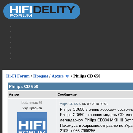
Hi-Fi Forum
/
Продам
/
Архив
/
Philips CD 650
Philips CD 650
Автор
Сообщение
bulanmax
Philips CD 650
/
06-09-2010 09:51
Учу Правила
Philips CD650 в очень хорошем состояни
Philips CD650 - топовая модель CD-пле
легендарном Philips CD304 MKII !!! Вот т
Нахожусь в Харькове,отправлю по Укра
210$. т.066-7966256