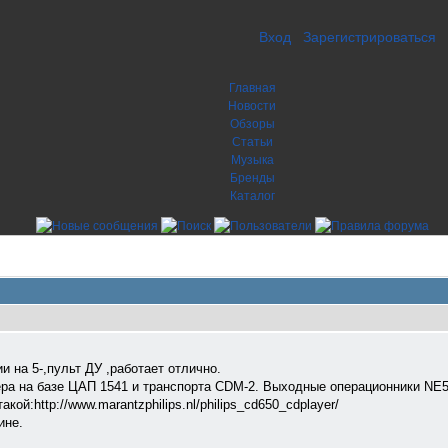
Вход
Зарегистрироваться
Главная
Новости
Обзоры
Статьи
Музыка
Бренды
Каталог
и на 5-,пульт ДУ ,работает отлично.
ера на базе ЦАП 1541 и транспорта CDM-2. Выходные операционники NE553
акой:http://www.marantzphilips.nl/philips_cd650_cdplayer/
ине.