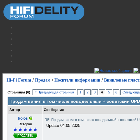
Hi-Fi Forum
/
Продам
/
Носители информации
/
Виниловые пласт
Страницы (6):
« Предыдущая страница
1
2
3
4
5
6
Следующая
Продам винил в том числе новодельный + советский UPD
Автор
Сообщение
kolos
RE: Продам винил в том числе новодельный + советский 
Ветеран
Update 04.05.2025