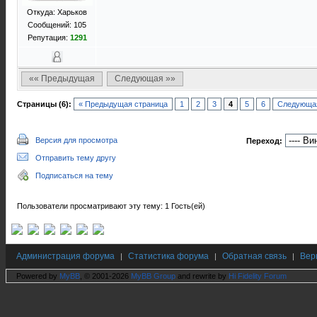
Откуда: Харьков
Сообщений: 105
Репутация:
1291
«« Предыдущая
Следующая »»
Страницы (6):
« Предыдущая страница
1
2
3
4
5
6
Следующая
Версия для просмотра
Переход:
Отправить тему другу
Подписаться на тему
Пользователи просматривают эту тему: 1 Гость(ей)
Администрация форума
Статистика форума
Обратная связь
Вер
|
|
|
Powered by
MyBB
, © 2001-2026
MyBB Group
and rewrite by
Hi Fidelity Forum