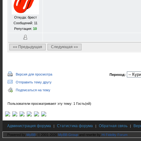
Откуда: брест
Сообщений: 11
Репутация:
10
«« Предыдущая
Следующая »»
Версия для просмотра
Переход:
Отправить тему другу
Подписаться на тему
Пользователи просматривают эту тему: 1 Гость(ей)
Администрация форума
Статистика форума
Обратная связь
Вер
|
|
|
Powered by
MyBB
, © 2001-2026
MyBB Group
and rewrite by
Hi Fidelity Forum