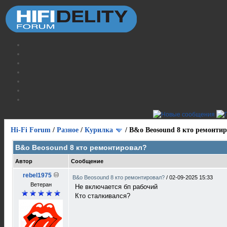
Hi-Fi Forum
/
Разное
/
Курилка
/
B&o Beosound 8 кто ремонти
B&o Beosound 8 кто ремонтировал?
Автор
Сообщение
rebel1975
B&o Beosound 8 кто ремонтировал?
/
02-09-2025 15:33
Ветеран
Не включается бп рабочий
Кто сталкивался?