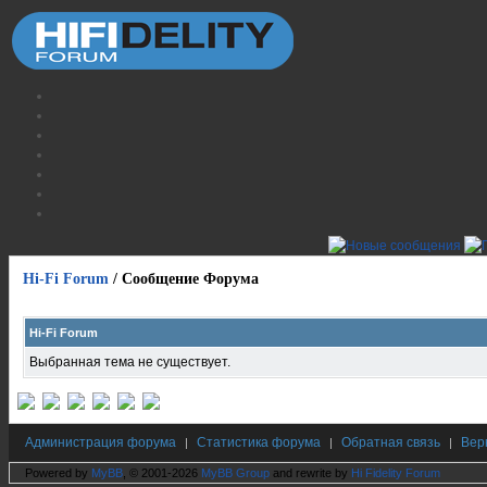
Hi-Fi Forum
/
Сообщение Форума
Hi-Fi Forum
Выбранная тема не существует.
Администрация форума
Статистика форума
Обратная связь
Вер
|
|
|
Powered by
MyBB
, © 2001-2026
MyBB Group
and rewrite by
Hi Fidelity Forum