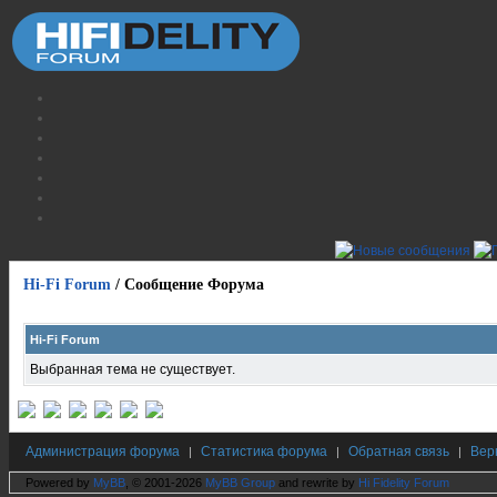
Hi-Fi Forum
/
Сообщение Форума
Hi-Fi Forum
Выбранная тема не существует.
Администрация форума
Статистика форума
Обратная связь
Вер
|
|
|
Powered by
MyBB
, © 2001-2026
MyBB Group
and rewrite by
Hi Fidelity Forum