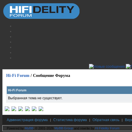
Hi-Fi Forum
/
Сообщение Форума
Hi-Fi Forum
Выбранная тема не существует.
Администрация форума
Статистика форума
Обратная связь
Вер
|
|
|
Powered by
MyBB
, © 2001-2026
MyBB Group
and rewrite by
Hi Fidelity Forum