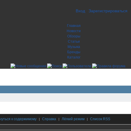
Вход
Зарегистрироваться
Главная
Новости
Обзоры
Статьи
Музыка
Бренды
Каталог
нуться к содержимому
Справка
Лёгкий режим
Список RSS
|
|
|