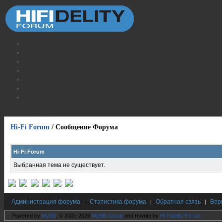
Hi-Fi Forum
/
Сообщение Форума
Hi-Fi Forum
Выбранная тема не существует.
Администрация форума
Статистика форума
Обратная связь
Вер
|
|
|
Powered by
MyBB
, © 2001-2026
MyBB Group
and rewrite by
Hi Fidelity Forum