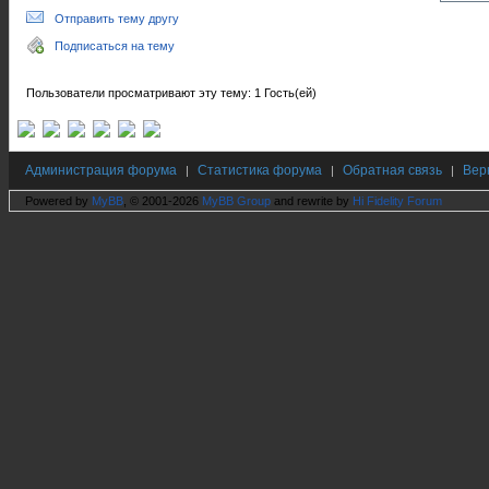
Отправить тему другу
Подписаться на тему
Пользователи просматривают эту тему: 1 Гость(ей)
Администрация форума
Статистика форума
Обратная связь
Вер
|
|
|
Powered by
MyBB
, © 2001-2026
MyBB Group
and rewrite by
Hi Fidelity Forum