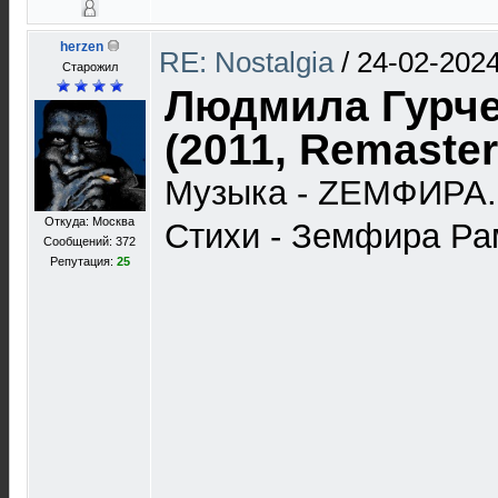
herzen
RE: Nostalgia
/
24-02-2024
Старожил
Людмила Гурче
(2011, Remaster
Музыка - ZЕМФИРА.
Откуда: Москва
Стихи - Земфира Ра
Сообщений: 372
Репутация:
25