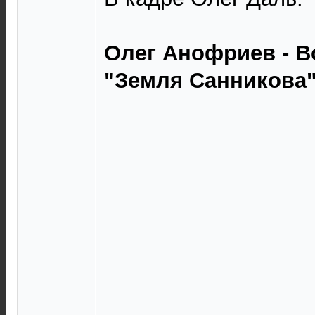
Олег Анофриев - Вс
"Земля Санникова",