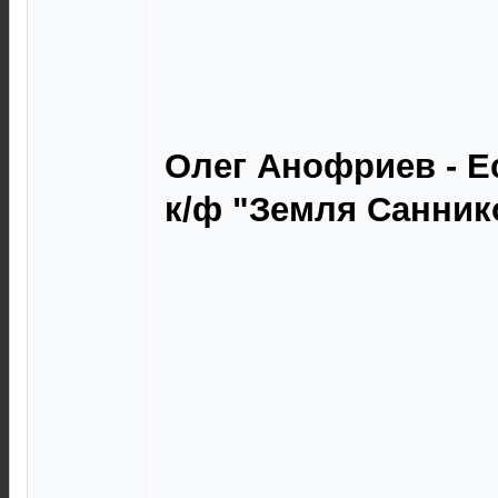
Олег Анофриев - Ес
к/ф "Земля Саннико