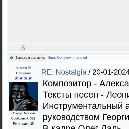
Guns-Ochakov
,
mariovel
Выразили согласие:
herzen
RE: Nostalgia
/
20-01-2024
Старожил
Композитор - Алекс
Тексты песен - Леон
Инструментальный 
Откуда: Москва
руководством Георги
Сообщений: 372
Репутация:
25
В кадре Олег Даль.