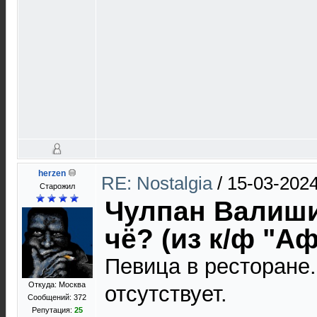
herzen
RE: Nostalgia
/
15-03-2024
Старожил
Чулпан Валиши
чё? (из к/ф "Аф
Певица в ресторане
Откуда: Москва
отсутствует.
Сообщений: 372
Репутация:
25