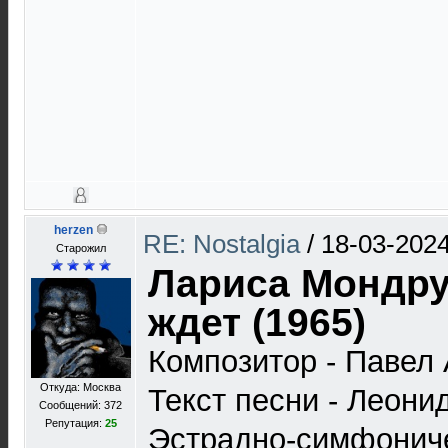
herzen
RE: Nostalgia
/
18-03-2024
Старожил
Лариса Мондрус
ждет (1965)
Композитор - Павел
Откуда: Москва
Текст песни - Леони
Сообщений: 372
Репутация:
25
Эстрадно-симфонич