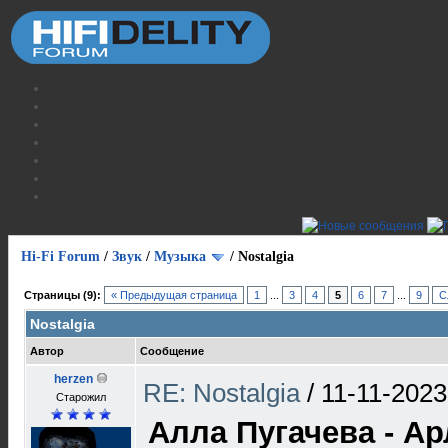
Hi-Fi Forum
/
Звук
/
Музыка
/
Nostalgia
Страницы (9):
« Предыдущая страница
1
...
3
4
5
6
7
...
9
С
Nostalgia
Автор
Сообщение
herzen
RE: Nostalgia
/
11-11-2023
Старожил
Алла Пугачева - Ар