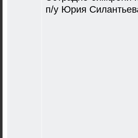
п/у Юрия Силантьев