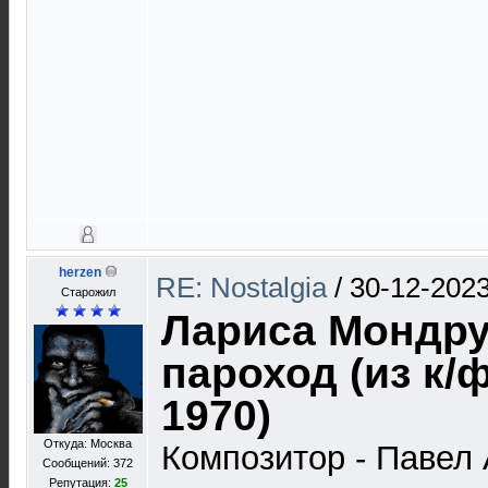
herzen
RE: Nostalgia
/
30-12-2023
Старожил
Лариса Мондру
пароход (из к/
1970)
Откуда: Москва
Композитор - Павел
Сообщений: 372
Репутация:
25