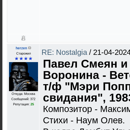
herzen
RE: Nostalgia
/
21-04-2024
Старожил
Павел Смеян и
Воронина - Вет
т/ф "Мэри Попп
свидания", 198
Откуда: Москва
Сообщений: 372
Репутация:
25
Композитор - Макси
Стихи - Наум Олев.