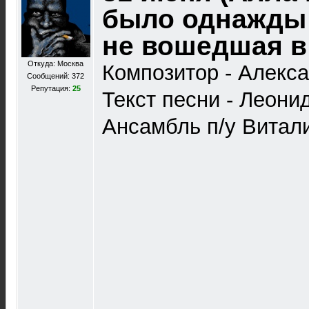
было однажды 
не вошедшая в
Откуда: Москва
Композитор - Алекс
Сообщений: 372
Репутация:
25
Текст песни - Леони
Ансамбль п/у Витал