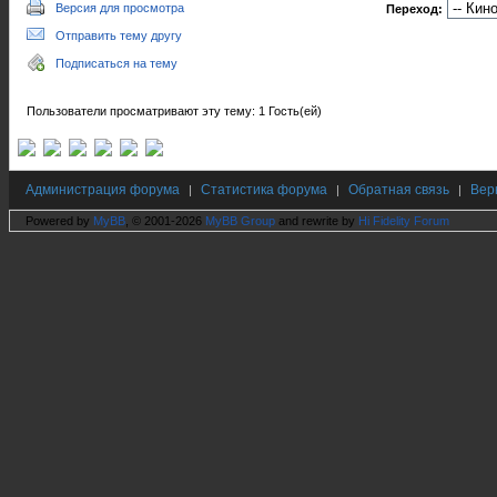
Версия для просмотра
Переход:
Отправить тему другу
Подписаться на тему
Пользователи просматривают эту тему: 1 Гость(ей)
Администрация форума
Статистика форума
Обратная связь
Вер
|
|
|
Powered by
MyBB
, © 2001-2026
MyBB Group
and rewrite by
Hi Fidelity Forum