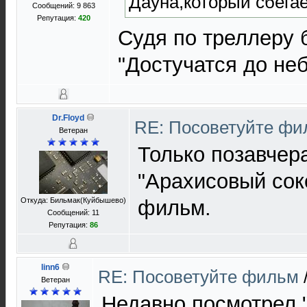
Дауна,который сбегае
Сообщений: 9 863
Репутация:
420
Судя по треллеру 
"Достучатся до не
Dr.Floyd
RE: Посоветуйте ф
Ветеран
Только позавчер
"Арахисовый сок
Откуда: Бильмак(Куйбышево)
фильм.
Сообщений: 11
Репутация:
86
linn6
RE: Посоветуйте фильм
Ветеран
Недавно посмотрел 