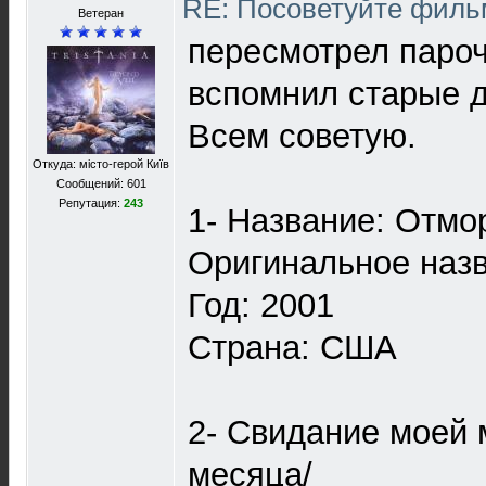
RE: Посоветуйте фил
Ветеран
пересмотрел паро
вспомнил старые 
Всем советую.
Откуда: місто-герой Київ
Сообщений: 601
Репутация:
243
1- Название: Отм
Оригинальное назв
Год: 2001
Страна: США
2- Свидание моей 
месяца/