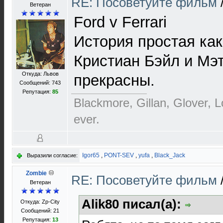
RE: Посоветуйте фильм
Ветеран
Ford v Ferrari
История простая как
Кристиан Бэйл и Мэт
Откуда: Львов
прекрасны.
Сообщений: 743
Репутация:
85
Blackmore, Gillan, Glover, L
ever.
Igor65
,
PONT-SEV
,
yufa
,
Black_Jack
Выразили согласие:
Zombie
RE: Посоветуйте фильм
Ветеран
Alik80 писал(а):
Откуда: Zp-City
Сообщений: 21
Репутация:
13