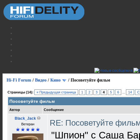
Hi-Fi Forum
/
Видео
/
Кино
/
Посоветуйте фильм
Страницы (14):
« Предыдущая страница
1
2
3
4
5
6
...
14
С
Посоветуйте фильм
Автор
Сообщение
Black_Jack
RE: Посоветуйте филь
Ветеран
"Шпион" с Саша Ба