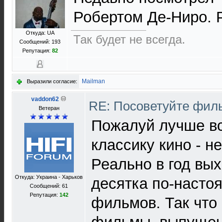
Робертом Де-Ниро. 
Откуда: UA
Так будет не всегда.
Сообщений: 193
Репутация:
82
Mailman
Выразили согласие:
vaddon62
RE: Посоветуйте фи
Ветеран
Пожалуй лучше вс
классику кино - н
Реально в год вы
Откуда: Украина - Харьков
десятка по-насто
Сообщений: 61
Репутация:
142
фильмов. Так что