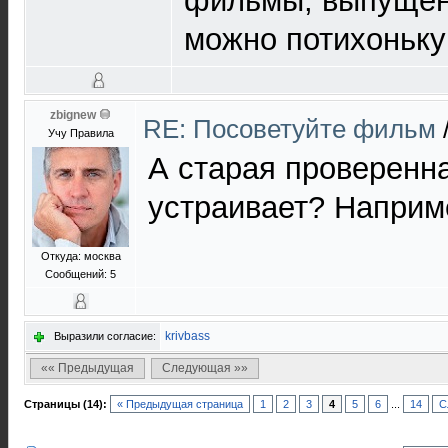
фильмы, выпущен
можно потихоньку 
zbignew
RE: Посоветуйте фильм
Учу Правила
А старая проверенна
устраивает? Наприм
Откуда: москва
Сообщений: 5
krivbass
Выразили согласие:
«« Предыдущая
Следующая »»
Страницы (14):
« Предыдущая страница
1
2
3
4
5
6
...
14
С