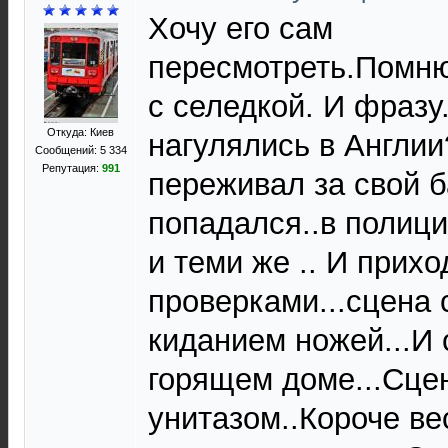
Хочу его сам
пересмотреть.Помню
с селедкой. И фразу
Откуда: Киев
нагулялись в Англии
Сообщений: 5 334
Репутация:
991
переживал за свой б
попадался..в полиц
и теми же .. И прихо
проверками...сцена 
киданием ножей...И 
горящем доме...Сце
унитазом..Короче ве