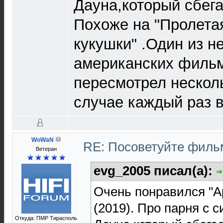
Дауна,который сбега
Похоже на "Пролета
кукушки" .Один из н
американских филь
пересмотрел нескол
случае каждый раз в
WoWaN
RE: Посоветуйте фил
Ветеран
evg_2005 писал(а):
Очень понравился "А
(2019). Про парня с 
Откуда: ПМР Тирасполь