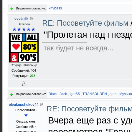
krivbass
Выразили согласие:
vvvladik
RE: Посоветуйте фильм
Ветеран
"Пролетая над гнезд
так будет не всегда...
Откуда: Житомир
Сообщений: 404
Репутация:
218
Black_Jack
,
Igor65
,
TRANSBUBEN
,
djon
,
Музыко
Выразили согласие:
olegkupshukov44
RE: Посоветуйте филь
Пользователь
Вчера еще раз с у
Откуда: киев
Сообщений: 4
пересмотрел "Грань