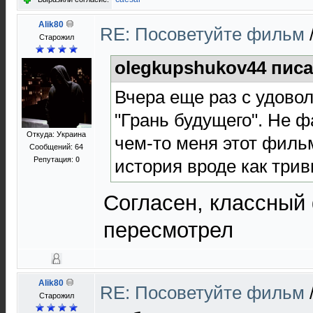
Alik80
RE: Посоветуйте фильм
Старожил
olegkupshukov44 писа
Вчера еще раз с удово
"Грань будущего". Не ф
Откуда: Украина
чем-то меня этот филь
Сообщений: 64
Репутация:
0
история вроде как трив
Согласен, классный 
пересмотрел
Alik80
RE: Посоветуйте фильм
Старожил