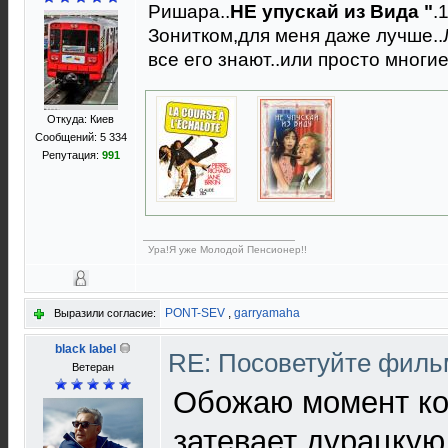
Ришара..
НЕ упускай из Вида "
.
Зонитком,для меня даже лучше..Л
все его знают..или просто многие
Откуда: Киев
Сообщений: 5 334
Репутация:
991
Ура!Я уже Молодой Пенсионер!!
PONT-SEV
,
garryamaha
Выразили согласие:
black label
RE: Посоветуйте фил
Ветеран
Обожаю момент ко
затевает дурацкую