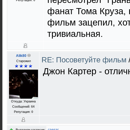
Репутация:
0
фанат Тома Круза, 
фильм зацепил, хот
тривиальная.
Alik80
RE: Посоветуйте фильм
Старожил
Джон Картер - отли
Откуда: Украина
Сообщений: 64
Репутация:
0
caesar
Выразили согласие: