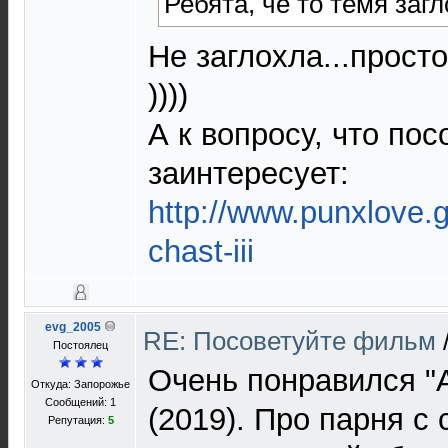
Ребята, че то темя заг
Не заглохла...прост
))))
А к вопросу, что по
заинтересует:
http://www.punxlove.gs
chast-iii
evg_2005
RE: Посоветуйте фильм
Постоялец
Очень понравился "
Откуда: Запорожье
Сообщений: 1
(2019). Про парня с
Репутация:
5