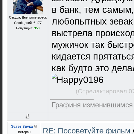
в банк, тем самым
Откуда: Днепропетровск
любопытных зевак 
Сообщений: 6 177
Репутация:
353
выстрела происход
мужичок так быстр
кидается прятатьс
как будто это дела
(Отредактировал 0
Графиня изменившимся 
Эстет Звука
RE: Посоветуйте фильм
Ветеран