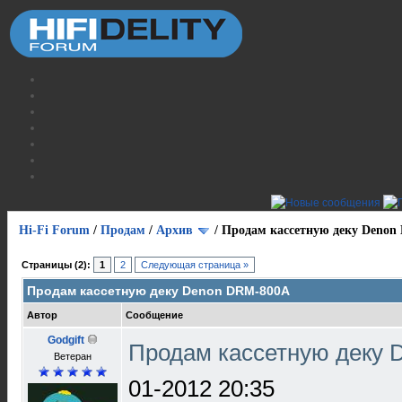
Hi-Fi Forum
/
Продам
/
Архив
/
Продам кассетную деку Denon
Страницы (2):
1
2
Следующая страница »
Продам кассетную деку Denon DRM-800A
Автор
Сообщение
Godgift
Продам кассетную деку
Ветеран
01-2012 20:35