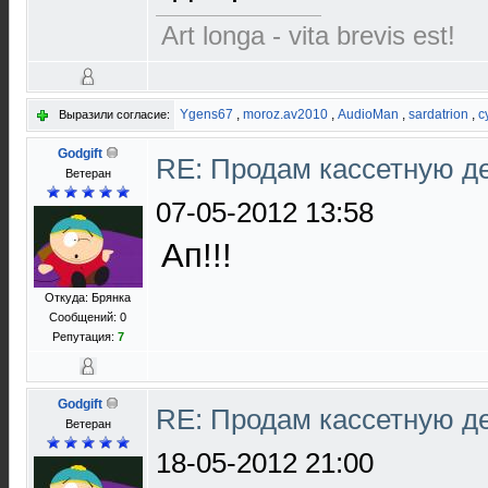
Art longa - vita brevis est!
Ygens67
,
moroz.av2010
,
AudioMan
,
sardatrion
,
c
Выразили согласие:
Godgift
RE: Продам кассетную 
Ветеран
07-05-2012 13:58
Ап!!!
Откуда: Брянка
Сообщений: 0
Репутация:
7
Godgift
RE: Продам кассетную 
Ветеран
18-05-2012 21:00