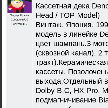
Касcетная дека Den
Head / TOP-Model)
Откуда: Брянка
Сообщений: 0
Винтаж. Япония. 199
Репутация:
7
модель в линейке D
цвет шампань.3 мото
(сквозной канал). 2
тракт).Керамическа
кассеты. Позолочен
выхода.Отдельный вх
Dolby B,C, HX Pro. M
подмагничивание Bi