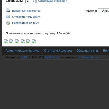
Страницы (2):
1
2
Следующая страница »
Версия для просмотра
Переход:
Отправить тему другу
Подписаться на тему
Пользователи просматривают эту тему: 1 Гость(ей)
Администрация форума
Статистика форума
Обратная связь
Вер
|
|
|
Powered by
MyBB
, © 2001-2026
MyBB Group
and rewrite by
Hi Fidelity Forum