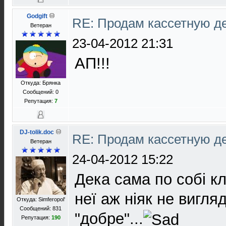
Godgift
RE: Продам кассетную 
Ветеран
23-04-2012 21:31
АП!!!
Откуда: Брянка
Сообщений: 0
Репутация:
7
DJ-tolik.doc
RE: Продам кассетную 
Ветеран
24-04-2012 15:22
Дека сама по собі кл
неї аж ніяк не вигля
Откуда: Simferopol'
Сообщений: 831
"добре"...
Репутация:
190