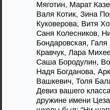
Мяготин, Марат Казе
Валя Котик, Зина По
Куковерова, Витя Х
Саня Колесников, H
Бондаровская, Галя
Кравчук, Лара Михее
Саша Бородулин, Во
Hадя Богданова, Ар
Вашкевич, Толя Бала
Девиз вашего класса
дружине имени Цеза
школы был: "Hи шагу