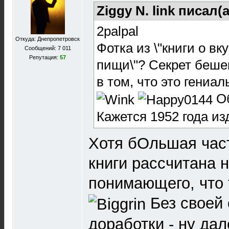
Ziggy N. link писал(а
2palpal
Откуда: Днепропетровск
Фотка из \"книги о вк
Сообщений: 7 011
Репутация:
57
пищи\"? Секрет бешен
в том, что это гени
Об
Кажется 1952 года из
Хотя бОльшая част
книги рассчитана 
понимающего, что 
Без своей 
доработки - ну дал