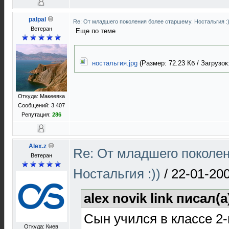
palpal
Re: От младшего поколения более старшему. Ностальгия :
Ветеран
Еще по теме
ностальгия.jpg
(Размер: 72.23 Кб / Загрузок:
Откуда: Макеевка
Сообщений: 3 407
Репутация:
286
Alex.z
Re: От младшего поколе
Ветеран
Ностальгия :))
/
22-01-200
alex novik link писал(а
Сын учился в классе 2
Откуда: Киев