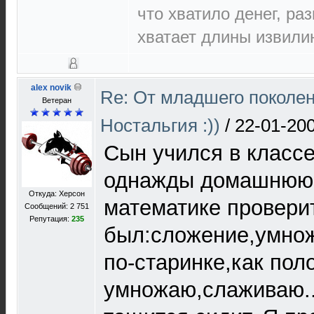
что хватило денег, ра
хватает длины извилин
alex novik
Re: От младшего поколе
Ветеран
Ностальгия :))
/
22-01-200
Сын учился в классе
однажды домашнюю 
Откуда: Херсон
математике провери
Сообщений: 2 751
Репутация:
235
был:сложение,умнож
по-старинке,как пол
умножаю,слаживаю..