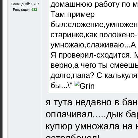
домашнюю работу по м
Сообщений: 1 767
Репутация:
933
Там пример
был:сложение,умножени
старинке,как положено-
умножаю,слаживаю...А 
Я проверил-сходится. 
верно,а чего ты смеешь
долго,папа? С калькул
бы...\"
я тута недавно в ба
оплачивал.....дык б
купюр умножала на к