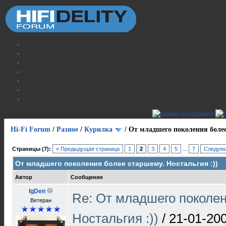
Hi-Fi Forum
/
Разное
/
Курилка
/
От младшего поколения более
Страницы (7):
« Предыдущая страница
1
2
3
4
5
...
7
Следующ
От младшего поколения более старшему. Ностальгия :))
Автор
Сообщение
IgDen
Re: От младшего поколе
Ветеран
Ностальгия :))
/
21-01-200