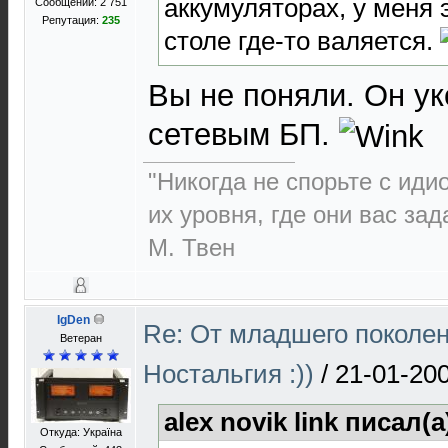
аккумуляторах, у меня 
Сообщений: 2 751
Репутация:
235
столе где-то валяется.
Вы не поняли. Он у
сетевым БП.
"Никогда не спорьте с иди
их уровня, где они вас за
М. Твен
IgDen
Re: От младшего поколе
Ветеран
Ностальгия :))
/
21-01-200
alex novik link писал(а
Откуда: Україна