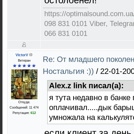
остолбенел!
https://optimalsound.com.ua
098 831 0101 Viber, Telegr
066 831 0101
VictorV
Re: От младшего поколе
Ветеран
Ностальгия :))
/
22-01-200
Alex.z link писал(а):
я тута недавно в банке
Откуда:
оплачивал.....дык бар
Сообщений: 11 474
Репутация:
612
умножала на калькулято
если клиент за день 