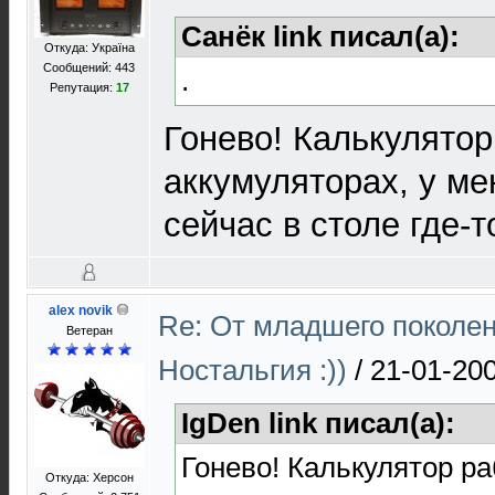
Санёк link писал(а):
Откуда: Україна
Сообщений: 443
.
Репутация:
17
Гонево! Калькулятор
аккумуляторах, у ме
сейчас в столе где-
alex novik
Re: От младшего поколе
Ветеран
Ностальгия :))
/
21-01-200
IgDen link писал(а):
Гонево! Калькулятор ра
Откуда: Херсон