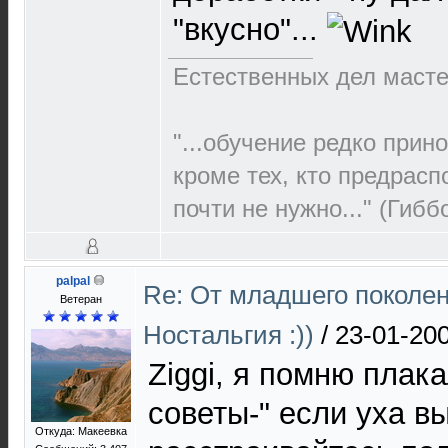
"вкусно"...
Естественных дел мастер
"...обучение редко прин
кроме тех, кто предрасп
почти не нужно..." (Гибб
palpal
Re: От младшего поколе
Ветеран
Ностальгия :))
/
23-01-200
Ziggi, я помню плак
советы-" если уха в
Откуда: Макеевка