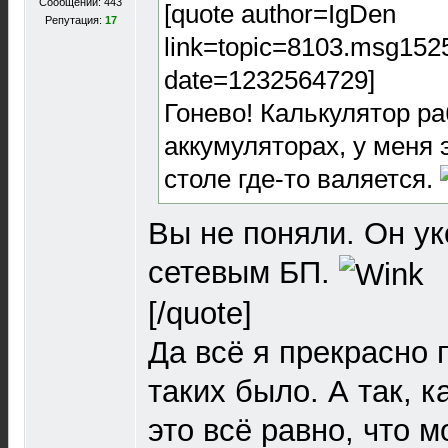
Сообщений: 443
[quote author=IgDen
Репутация:
17
link=topic=8103.msg15
date=1232564729]
Гонево! Калькулятор ра
аккумуляторах, у меня 
столе где-то валяется.
Вы не поняли. Он у
сетевым БП.
[/quote]
Да всё я прекрасно 
таких было. А так, к
это всё равно, что 