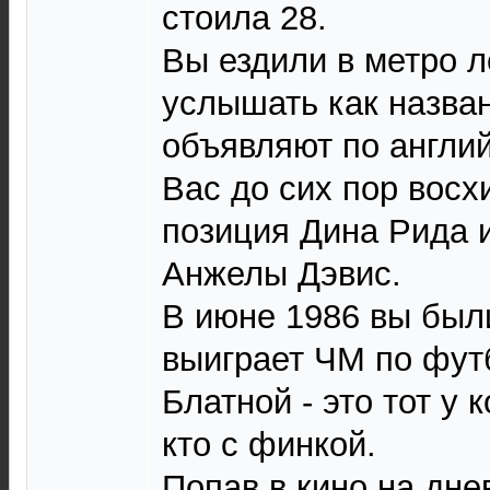
стоила 28.
Вы ездили в метро л
услышать как назва
объявляют по англий
Вас до сих пор вос
позиция Дина Рида 
Анжелы Дэвис.
В июне 1986 вы был
выиграет ЧМ по фут
Блатной - это тот у к
кто с финкой.
Попав в кино на дне