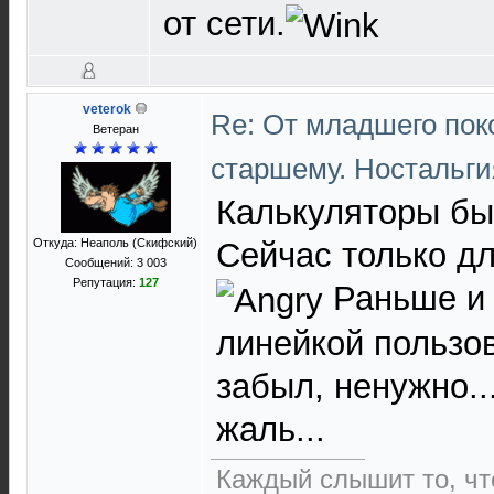
от сети.
veterok
Re: От младшего пок
Ветеран
старшему. Ностальгия
Калькуляторы бы
Откуда: Неаполь (Скифский)
Сейчас только дл
Сообщений: 3 003
Репутация:
127
Раньше и 
линейкой пользо
забыл, ненужно...
жаль...
Каждый слышит то, что