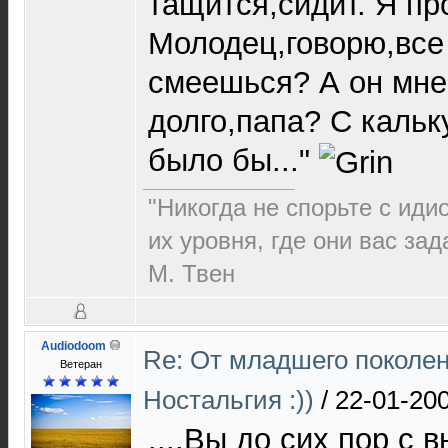
тащится,сидит. Я пр
Молодец,говорю,все 
смеешься? А он мне:
долго,папа? С каль
было бы..."
"Никогда не спорьте с иди
их уровня, где они вас за
М. Твен
Audiodoom
Re: От младшего поколе
Ветеран
Ностальгия :))
/
22-01-200
....Вы до сих пор с