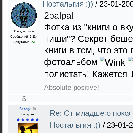
Ностальгия :))
/
23-01-200
2palpal
Фотка из "книги о вк
Откуда: Киев
пищи"? Секрет беше
Сообщений: 1 114
Репутация:
73
книги в том, что это
фотоальбом
полистать! Кажется 
Absolute positive!
Serega
Re: От младшего покол
Ветеран
Ностальгия :))
/
23-01-2