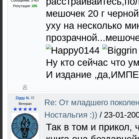
расстраивайтесь,по
Сообщений: 3 407
Репутация:
286
мешочек 20 г черной
уху на несколько мин
прозрачной...мешочек
Ну кто сейчас что у
И издание ,да,ИМП
Ziggy N.
Re: От младшего поколе
Ветеран
Ностальгия :))
/
23-01-200
Так в том и прикол, 