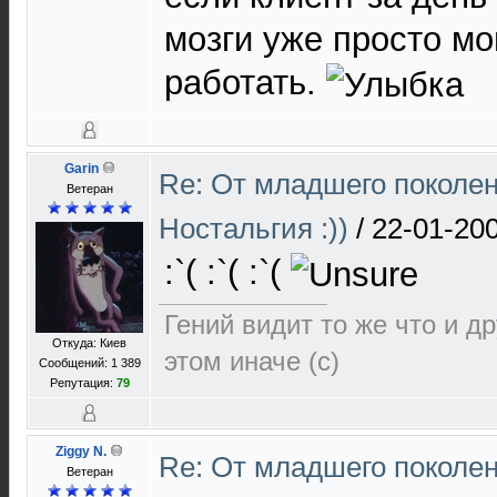
мозги уже просто мо
работать.
Garin
Re: От младшего поколе
Ветеран
Ностальгия :))
/
22-01-200
:`( :`( :`(
Гений видит то же что и д
Откуда: Киев
этом иначе (с)
Сообщений: 1 389
Репутация:
79
Ziggy N.
Re: От младшего поколе
Ветеран