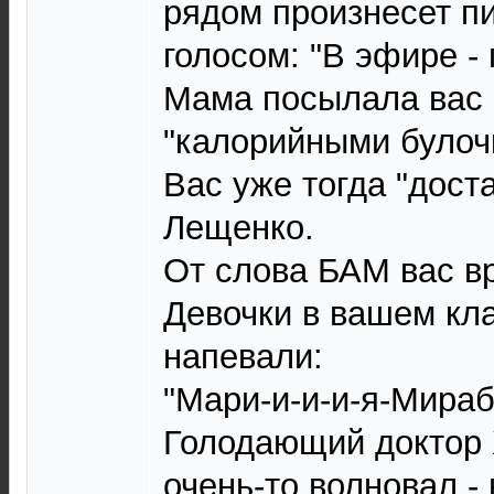
рядом произнесет п
голосом: "В эфире - 
Мама посылала вас 
"калорийными булочк
Вас уже тогда "дост
Лещенко.
От слова БАМ вас в
Девочки в вашем кл
напевали:
"Мари-и-и-и-я-Мирабе
Голодающий доктор 
очень-то волновал -