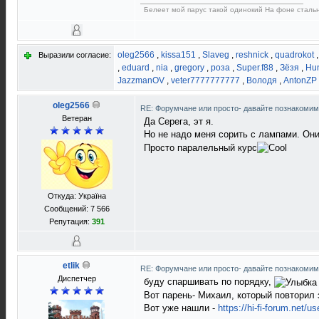
Белеет мой парус такой одинокий На фоне сталь
oleg2566
,
kissa151
,
Slaveg
,
reshnick
,
quadrokot
Выразили согласие:
,
eduard
,
nia
,
gregory
,
роза
,
Super.f88
,
Зёзя
,
Hun
JazzmanOV
,
veter7777777777
,
Володя
,
AntonZP
oleg2566
RE: Форумчане или просто- давайте познакоми
Ветеран
Да Серега, эт я.
Но не надо меня сорить с лампами. Он
Просто паралельный курс
Откуда: Україна
Сообщений: 7 566
Репутация:
391
etlik
RE: Форумчане или просто- давайте познакоми
Диспетчер
буду спаршивать по порядку,
Вот парень- Михаил, который повторил 
Вот уже нашли -
https://hi-fi-forum.net/u