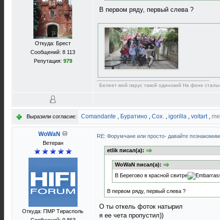
В первом ряду, первый слева ?
Откуда: Брест
Сообщений: 8 113
Репутация:
979
Белеет мой парус такой одинокий На фоне сталь
Comandante
,
Буратино
,
Cox.
,
igorilla
,
voitart
,
me
Выразили согласие:
WoWaN
RE: Форумчане или просто- давайте познакоми
Ветеран
etlik писал(а):
WoWaN писал(а):
В Берегово в красной свитре
В первом ряду, первый слева ?
О ты откель фоток натырил
Откуда: ПМР Тирасполь
я ее чета пропустил))