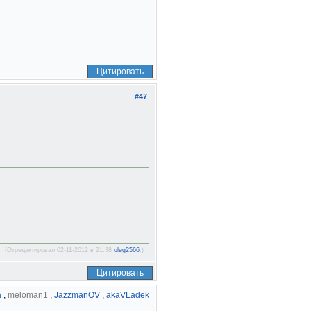
Цитировать
#47
(Отредактировал 02-11-2012 в 21:38
oleg2566
.)
Цитировать
a
,
meloman1
,
JazzmanOV
,
akaVLadek