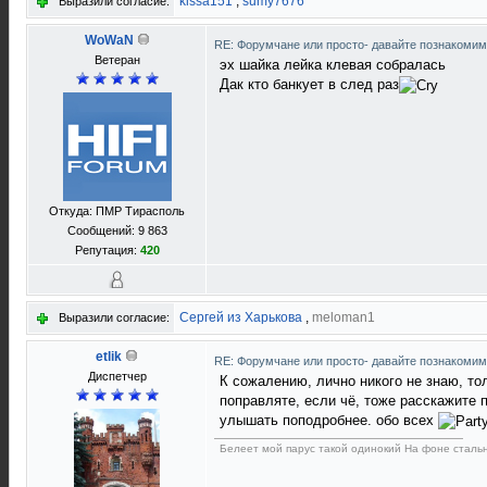
kissa151
,
sumy7676
Выразили согласие:
WoWaN
RE: Форумчане или просто- давайте познакоми
Ветеран
эх шайка лейка клевая собралась
Дак кто банкует в след раз
Откуда: ПМР Тирасполь
Сообщений: 9 863
Репутация:
420
Сергей из Харькова
,
meloman1
Выразили согласие:
etlik
RE: Форумчане или просто- давайте познакоми
Диспетчер
К сожалению, лично никого не знаю, то
поправляте, если чё, тоже расскажите 
улышать поподробнее. обо всех
Белеет мой парус такой одинокий На фоне сталь