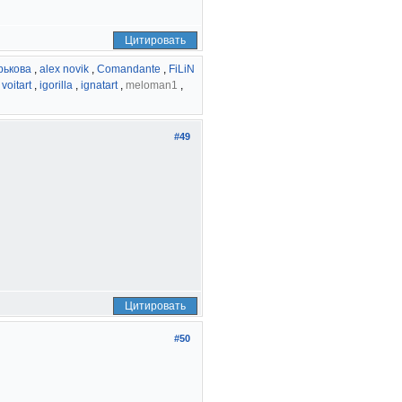
Цитировать
рькова
,
alex novik
,
Comandante
,
FiLiN
,
voitart
,
igorilla
,
ignatart
,
meloman1
,
#49
Цитировать
#50