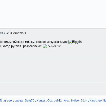
мся.
/
02-11-2012 21:34
 на олимпийского мишку, только макушка белая
, когда ругают "разработчик"
iN
,
gregory
,
роза
,
Serg70
,
Hunter
,
Cox.
,
u911
,
Alex_Noise
,
Зёзя
,
Karp
,
igorill