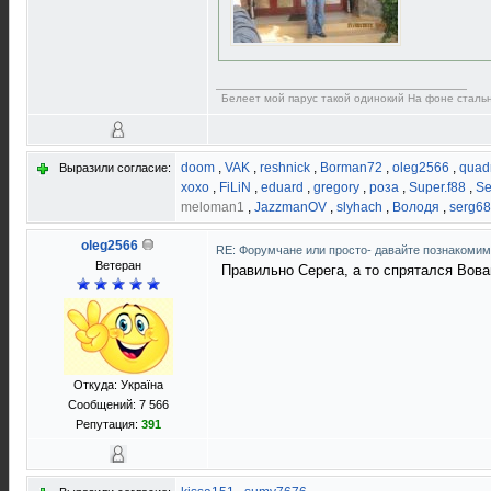
Белеет мой парус такой одинокий На фоне сталь
doom
,
VAK
,
reshnick
,
Borman72
,
oleg2566
,
quad
Выразили согласие:
xoxo
,
FiLiN
,
eduard
,
gregory
,
роза
,
Super.f88
,
Se
meloman1
,
JazzmanOV
,
slyhach
,
Володя
,
serg68
oleg2566
RE: Форумчане или просто- давайте познакоми
Ветеран
Правильно Серега, а то спрятался Вова
Откуда: Україна
Сообщений: 7 566
Репутация:
391