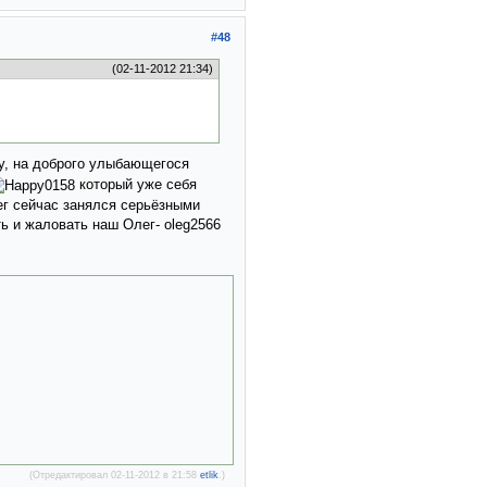
#48
(02-11-2012 21:34)
ку, на доброго улыбающегося
который уже себя
г сейчас занялся серьёзными
 и жаловать наш Олег- oleg2566
(Отредактировал 02-11-2012 в 21:58
etlik
.)