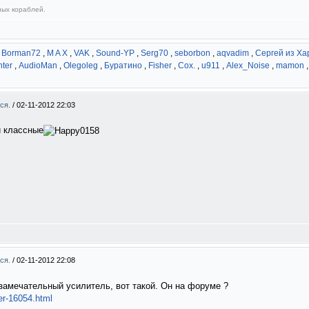
ных кораблей.
,
Borman72
,
M A X
,
VAK
,
Sound-YP
,
Serg70
,
seborbon
,
aqvadim
,
Сергей из Ха
ter
,
AudioMan
,
Olegoleg
,
Буратино
,
Fisher
,
Cox.
,
u911
,
Alex_Noise
,
mamon
мся.
/
02-11-2012 22:03
и классные
мся.
/
02-11-2012 22:08
замечательный усилитель, вот такой. Он на форуме ?
ser-16054.html