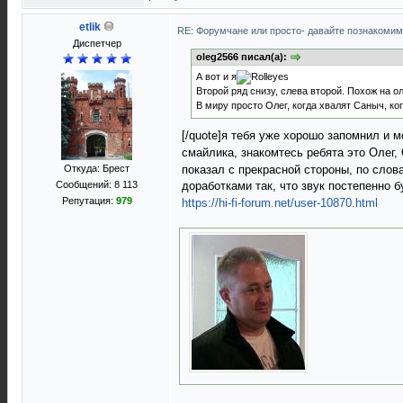
etlik
RE: Форумчане или просто- давайте познакоми
Диспетчер
oleg2566 писал(а):
А вот и я
Второй ряд снизу, слева второй. Похож на 
В миру просто Олег, когда хвалят Саныч, ко
[/quote]я тебя уже хорошо запомнил и 
смайлика, знакомтесь ребята это Олег
показал с прекрасной стороны, по слов
Откуда: Брест
Сообщений: 8 113
доработками так, что звук постепенно 
Репутация:
979
https://hi-fi-forum.net/user-10870.html