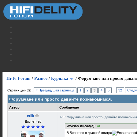
Hi-Fi Forum
/
Разное
/
Курилка
/
Форумчане или просто давай
Страницы (32):
« Предыдущая страница
1
2
3
4
5
...
32
Следу
Форумчане или просто давайте познакомимся.
Автор
Сообщение
etlik
RE: Форумчане или просто- давайте познакоми
Диспетчер
WoWaN писал(а):
В Берегово в красной свитре