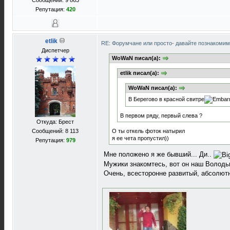
Сообщений: 9 863
Репутация:
420
etlik
RE: Форумчане или просто- давайте познакоми
Диспетчер
WoWaN писал(а):
etlik писал(а):
WoWaN писал(а):
В Берегово в красной свитре
В первом ряду, первый слева ?
Откуда: Брест
Сообщений: 8 113
О ты откель фоток натырил
я ее чета пропустил))
Репутация:
979
Мне положено я же бывший... Ди..
Мужики знакомтесь, вот он наш Волод
Очень, всесторонне развитый, абсолют