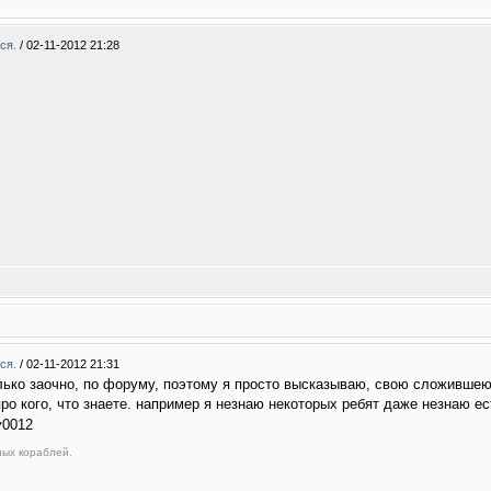
мся.
/
02-11-2012 21:28
мся.
/
02-11-2012 21:31
лько заочно, по форуму, поэтому я просто высказываю, свою сложившеюс
про кого, что знаете. например я незнаю некоторых ребят даже незнаю е
ных кораблей.