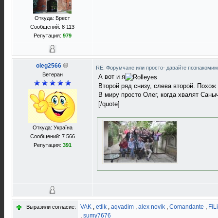
Откуда: Брест
Сообщений: 8 113
Репутация:
979
oleg2566
RE: Форумчане или просто- давайте познакоми
Ветеран
А вот и я
Второй ряд снизу, слева второй. Похож
В миру просто Олег, когда хвалят Саныч
[/quote]
Откуда: Україна
Сообщений: 7 566
Репутация:
391
VAK
,
etlik
,
aqvadim
,
alex novik
,
Comandante
,
FiL
Выразили согласие:
,
sumy7676