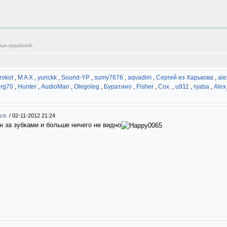
ных кораблей.
rokot
,
M A X
,
yurickk
,
Sound-YP
,
sumy7676
,
aqvadim
,
Сергей из Харькова
,
ale
rg70
,
Hunter
,
AudioMan
,
Olegoleg
,
Буратино
,
Fisher
,
Cox.
,
u911
,
ryaba
,
Alex
мся.
/
02-11-2012 21:24
н за зубками и больше ничего не видно