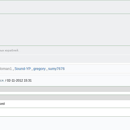
ных кораблей.
loman1
,
Sound-YP
,
gregory
,
sumy7676
мся.
/
02-11-2012 15:31