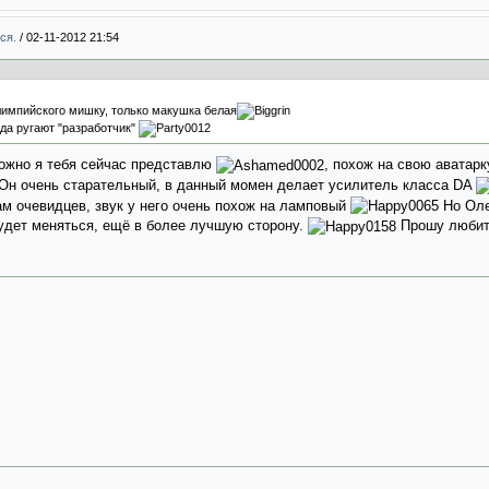
мся.
/
02-11-2012 21:54
олимпийского мишку, только макушка белая
гда ругают "разработчик"
можно я тебя сейчас представлю
, похож на свою аватар
, Он очень старательный, в данный момен делает усилитель класса DA
ам очевидцев, звук у него очень похож на ламповый
Но Оле
будет меняться, ещё в более лучшую сторону.
Прошу любить