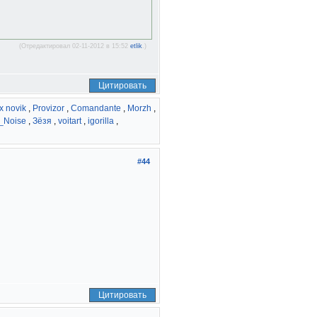
(Отредактировал 02-11-2012 в 15:52
etlik
.)
Цитировать
x novik
,
Provizor
,
Comandante
,
Morzh
,
_Noise
,
Зёзя
,
voitart
,
igorilla
,
#44
Цитировать