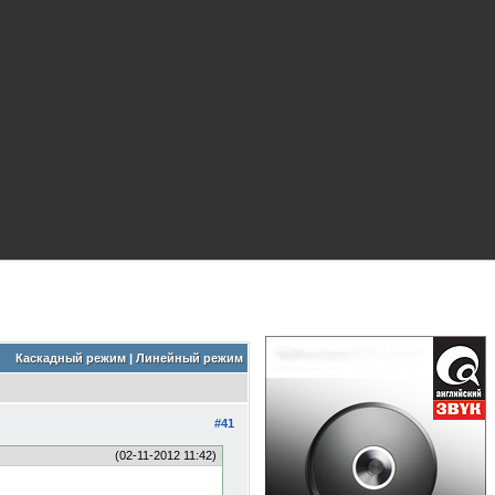
Каскадный режим
|
Линейный режим
#41
(02-11-2012 11:42)