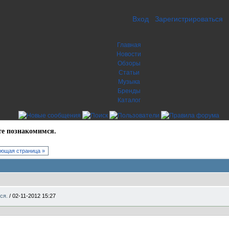
Вход
Зарегистрироваться
Главная
Новости
Обзоры
Статьи
Музыка
Бренды
Каталог
те познакомимся.
ющая страница »
мся.
/
02-11-2012 15:27