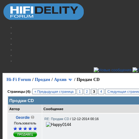
Hi-Fi Forum
/
Продам
/
Архив
/
Продам CD
Страницы (4):
« Предыдущая страница
1
2
3
4
Следующая страниц
Продам CD
Автор
Сообщение
Geordie
RE: Продам CD
/
12-12-2014 00:16
Пользователь