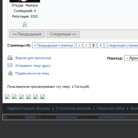
Откуда: Черкаси
Сообщений: 4
Репутация:
2101
«« Предыдущая
Следующая »»
Страницы (4):
« Предыдущая страница
1
2
3
4
Следующая страниц
Версия для просмотра
Переход:
Отправить тему другу
Подписаться на тему
Пользователи просматривают эту тему: 1 Гость(ей)
Администрация форума
Статистика форума
Обратная связь
Вер
|
|
|
Powered by
MyBB
, © 2001-2026
MyBB Group
and rewrite by
Hi Fidelity Forum