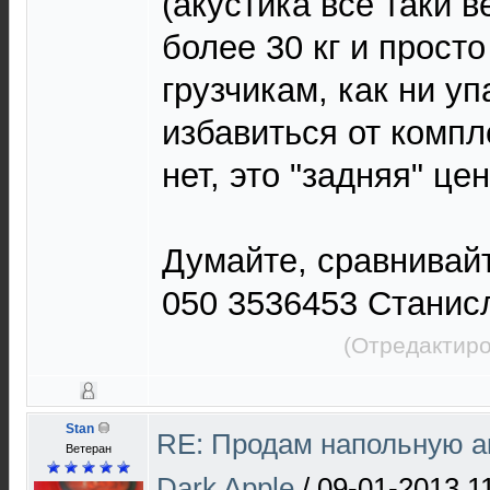
(акустика все таки в
более 30 кг и прост
грузчикам, как ни у
избавиться от комп
нет, это "задняя" це
Думайте, сравнивайт
050 3536453 Станис
(Отредактиро
Stan
RE: Продам напольную а
Ветеран
Dark Apple
/
09-01-2013 1