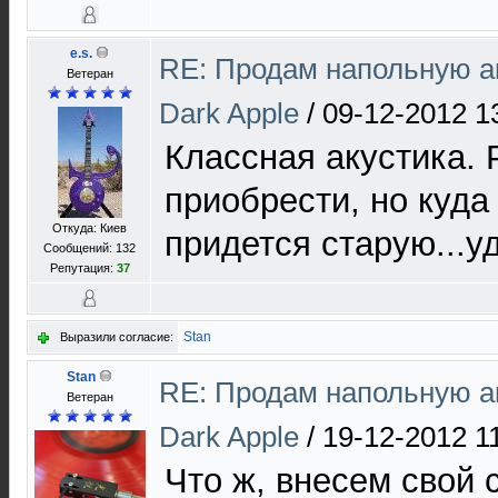
e.s.
RE: Продам напольную а
Ветеран
Dark Apple
/
09-12-2012 1
Клаccная акуcтика. 
приобреcти, но куда
Откуда: Киев
придетcя cтарую...у
Сообщений: 132
Репутация:
37
Stan
Выразили согласие:
Stan
RE: Продам напольную а
Ветеран
Dark Apple
/
19-12-2012 1
Что ж, внесем свой 