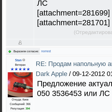
ЛС
[attachment=281699]
[attachment=281701]
(Отредактирова
norrest
Выразили согласие:
Stan
RE: Продам напольную а
Ветеран
Dark Apple
/
09-12-2012 0
Предложение актуа
050 3536453 или ЛС
Откуда: Киев
Сообщений: 366
Репутация:
394