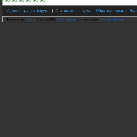
Администрация форума
Статистика форума
Обратная связь
Вер
|
|
|
Powered by
MyBB
, © 2001-2026
MyBB Group
and rewrite by
Hi Fidelity Forum