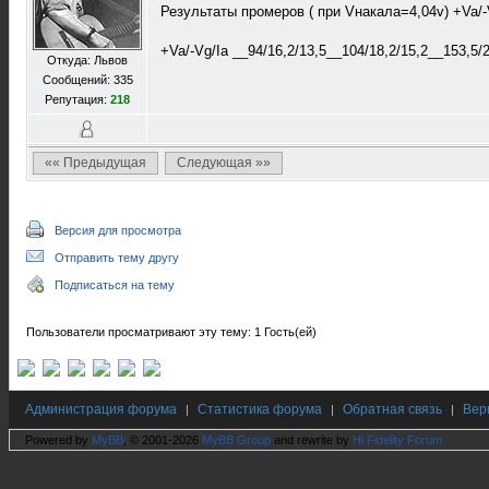
Результаты промеров ( при Vнакала=4,04v) +Va/-
+Va/-Vg/Ia __94/16,2/13,5__104/18,2/15,2__153,5/2
Откуда: Львов
Сообщений: 335
Репутация:
218
«« Предыдущая
Следующая »»
Версия для просмотра
Отправить тему другу
Подписаться на тему
Пользователи просматривают эту тему: 1 Гость(ей)
Администрация форума
Статистика форума
Обратная связь
Вер
|
|
|
Powered by
MyBB
, © 2001-2026
MyBB Group
and rewrite by
Hi Fidelity Forum