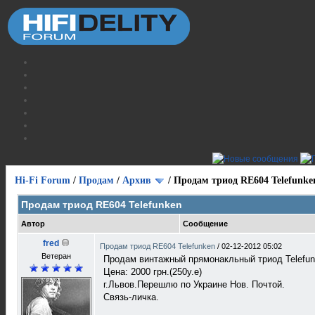
Hi-Fi Forum
/
Продам
/
Архив
/
Продам триод RE604 Telefunke
Продам триод RE604 Telefunken
Автор
Сообщение
fred
Продам триод RE604 Telefunken
/
02-12-2012 05:02
Ветеран
Продам винтажный прямонакльный триод Telefunk
Цена: 2000 грн.(250у.е)
г.Львов.Перешлю по Украине Нов. Почтой.
Связь-личка.