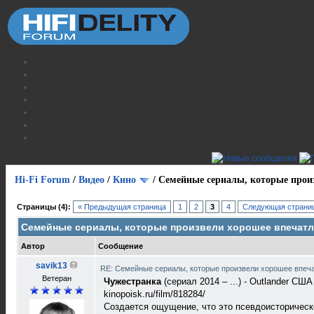
Hi-Fi Forum
/
Видео
/
Кино
/
Cемейные сериалы, которые прои
Страницы (4):
« Предыдущая страница
1
2
3
4
Следующая страниц
Cемейные сериалы, которые произвели хорошее впечат
Автор
Сообщение
savik13
RE: Cемейные сериалы, которые произвели хорошее впеч
Ветеран
Чужестранка
(сериал 2014 – ...) - Outlander CША
kinopoisk.ru/film/818284/
Создается ощущение, что это псевдоисторическ