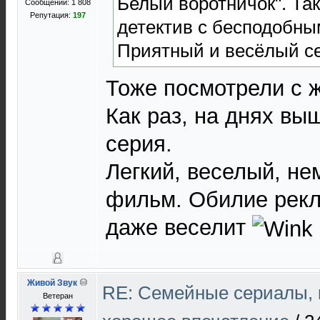
Белый воротничок". Та
Сообщений: 1 808
Репутация:
197
детектив с бесподобны
Приятный и весёлый с
Тоже посмотрели с ж
Как раз, на днях вы
серия.
Легкий, веселый, не
фильм. Обилие рекл
даже веселит
Живой Звук
RE: Cемейные сериалы, 
Ветеран