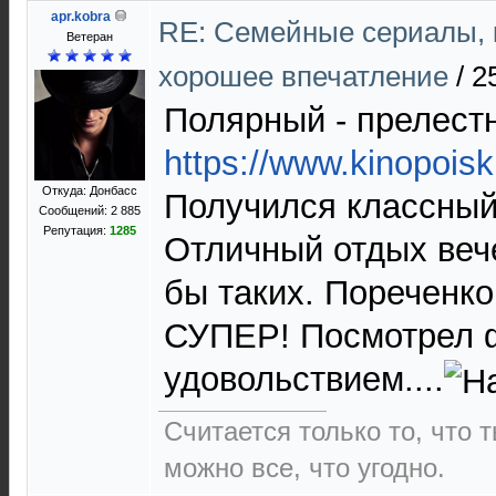
apr.kobra
RE: Cемейные сериалы, 
Ветеран
хорошее впечатление
/
2
Полярный - прелестн
https://www.kinopoisk
Откуда: Донбасс
Получился классный
Сообщений: 2 885
Репутация:
1285
Отличный отдых веч
бы таких. Пореченк
СУПЕР! Посмотрел 
удовольствием....
Считается только то, что 
можно все, что угодно.