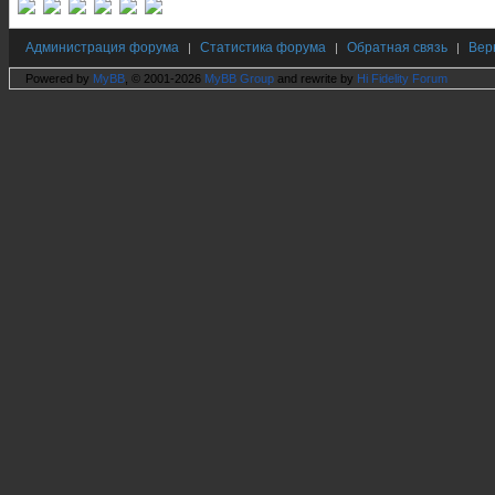
Администрация форума
Статистика форума
Обратная связь
Вер
|
|
|
Powered by
MyBB
, © 2001-2026
MyBB Group
and rewrite by
Hi Fidelity Forum