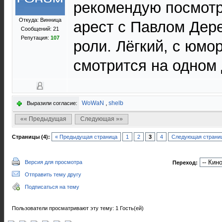
рекомендую посмот
Откуда: Винница
арест с Павлом Дере
Сообщений: 21
Репутация:
107
роли. Лёгкий, с юмо
смотрится на одном
WoWaN
,
shelb
Выразили согласие:
«« Предыдущая
Следующая »»
Страницы (4):
« Предыдущая страница
1
2
3
4
Следующая страниц
Версия для просмотра
Переход:
Отправить тему другу
Подписаться на тему
Пользователи просматривают эту тему: 1 Гость(ей)