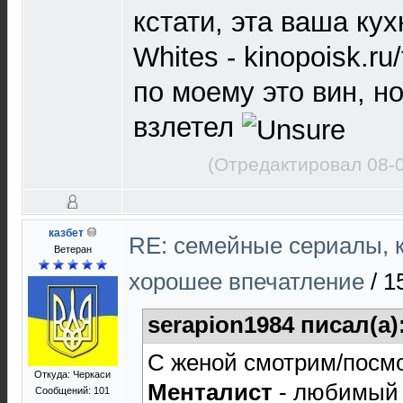
кстати, эта ваша кух
Whites - kinopoisk.ru
по моему это вин, но
взлетел
(Отредактировал 08-
казбет
RE: семейные сериалы, 
Ветеран
хорошее впечатление
/
1
serapion1984 писал(а)
С женой смотрим/посмо
Откуда: Черкаси
Менталист
- любимый 
Сообщений: 101