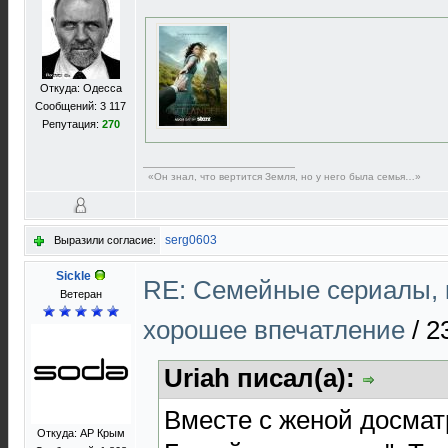
Откуда: Одесса
Сообщений: 3 117
Репутация:
270
«Он знал, что вертится Земля, но у него была семья…»
serg0603
Выразили согласие:
Sickle
RE: Cемейные сериалы, 
Ветеран
хорошее впечатление
/
2
Uriah писал(а):
Вместе с женой досмат
Откуда: АР Крым