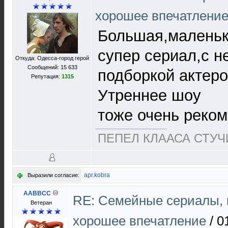
хорошее впечатлени
Большая,маленьк
супер сериал,с н
Откуда: Одесса-город герой
Сообщений: 15 633
подборкой актеро
Репутация:
1315
Утреннее шоу
тоже очень реком
ПЕПЕЛ КЛААСА СТУЧИ
apr.kobra
Выразили согласие:
AABBCC
RE: Cемейные сериалы, 
Ветеран
хорошее впечатление
/
0