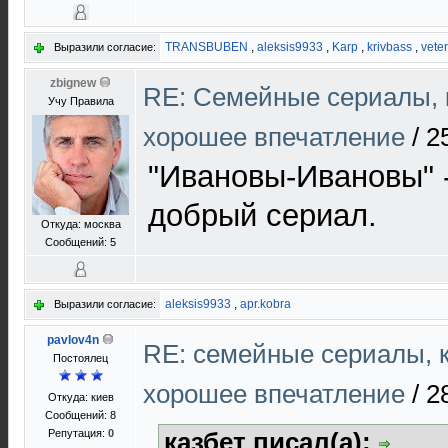
TRANSBUBEN
,
aleksis9933
,
Karp
,
krivbass
,
vete
Выразили согласие:
zbignew
RE: Cемейные сериалы, 
Учу Правила
хорошее впечатление
/
2
"Ивановы-Ивановы" 
добрый сериал.
Откуда: москва
Сообщений: 5
aleksis9933
,
apr.kobra
Выразили согласие:
pavlov4n
RE: семейные сериалы, 
Постоялец
хорошее впечатление
/
2
Откуда: киев
Сообщений: 8
Репутация:
0
казбет писал(а):