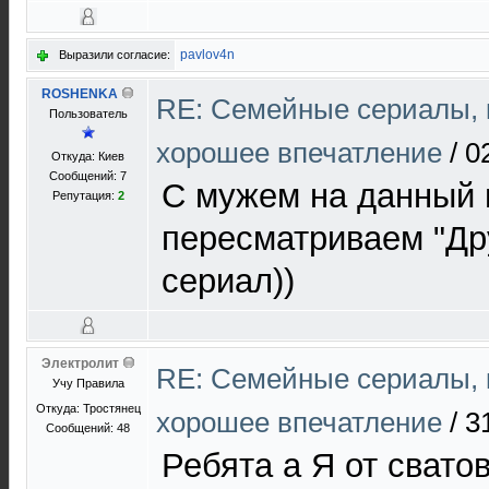
pavlov4n
Выразили согласие:
ROSHENKA
RE: Cемейные сериалы, 
Пользователь
хорошее впечатление
/
0
Откуда: Киев
Сообщений: 7
С мужем на данный
Репутация:
2
пересматриваем "Др
сериал))
Электролит
RE: Cемейные сериалы, 
Учу Правила
Откуда: Тростянец
хорошее впечатление
/
3
Сообщений: 48
Ребята а Я от свато