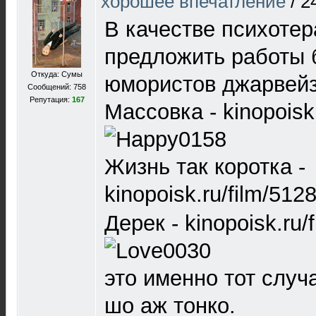
хорошее впечатление
/
2
В качестве психоте
предложить работы 
Откуда: Сумы
юмористов джарвейз
Сообщений: 758
Репутация:
167
Массовка - kinopoisk
Жизнь так коротка -
kinopoisk.ru/film/512
Дерек - kinopoisk.ru/
это именно тот случа
шо аж тонко.