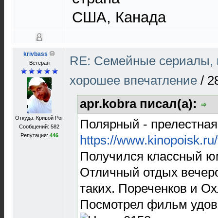
США, Канада
krivbass
RE: Cемейные сериалы, 
Ветеран
хорошее впечатление
/
2
apr.kobra писал(а):
Откуда: Кривой Рог
Полярный - прелестная 
Сообщений: 582
Репутация:
446
https://www.kinopoisk.ru
Получился классный ю
Отличный отдых вечеро
таких. Пореченков и 
Посмотрел фильм удово