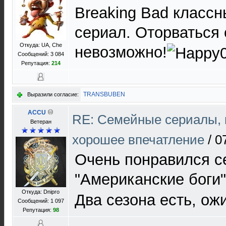
Breaking Bad класс
сериал. Оторваться 
Откуда: UA, Che
невозможно!
Сообщений: 3 084
Репутация:
214
TRANSBUBEN
Выразили согласие:
ACCU
RE: Cемейные сериалы, 
Ветеран
хорошее впечатление
/
0
Очень понравился с
"Американские боги
Откуда: Dnipro
Два сезона есть, ож
Сообщений: 1 097
Репутация:
98