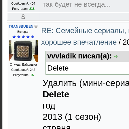
так будет не всегда...
Сообщений: 404
Репутация:
218
TRANSBUBEN
RE: Cемейные сериалы, 
Ветеран
хорошее впечатление
/
2
vvvladik писал(а):
Откуда: Байряшка
Delete
Сообщений: 242
Репутация:
15
Удалить (мини-сериа
Delete
год
2013 (1 сезон)
страна