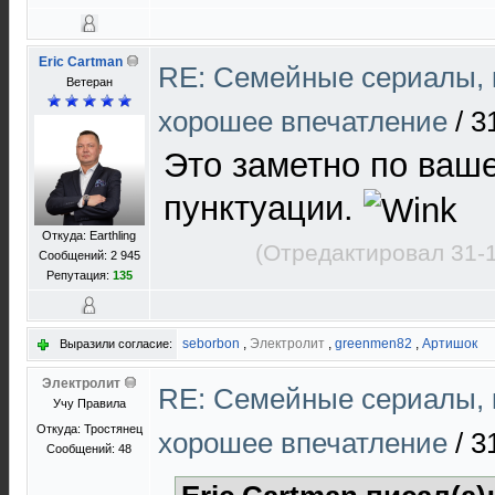
Eric Cartman
RE: Cемейные сериалы, 
Ветеран
хорошее впечатление
/
3
Это заметно по ваш
пунктуации.
Откуда: Earthling
(Отредактировал 31-
Сообщений: 2 945
Репутация:
135
seborbon
,
Электролит
,
greenmen82
,
Артишок
Выразили согласие:
Электролит
RE: Cемейные сериалы, 
Учу Правила
Откуда: Тростянец
хорошее впечатление
/
3
Сообщений: 48