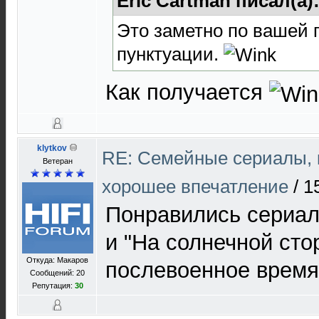
Eric Cartman писал(а)
Это заметно по вашей 
пунктуации.
Как получается
klytkov
RE: Cемейные сериалы, 
Ветеран
хорошее впечатление
/
1
Понравились сериал
и "На солнечной сто
Откуда: Макаров
послевоенное время
Сообщений: 20
Репутация:
30