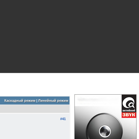
Каскадный режим
|
Линейный режим
#41