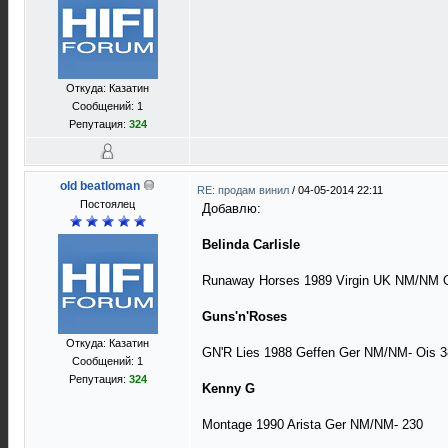
Откуда: Казатин
Сообщений: 1
Репутация:
324
old beatloman
RE: продам винил
/
04-05-2014 22:11
Постоялец
Добавлю:
Belinda Carlisle
Runaway Horses 1989 Virgin UK NM/NM 
Guns'n'Roses
Откуда: Казатин
GN'R Lies 1988 Geffen Ger NM/NM- Ois 
Сообщений: 1
Репутация:
324
Kenny G
Montage 1990 Arista Ger NM/NM- 230