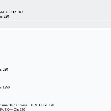
/NM- GF Ois 200
is 220
is 320
is 1250
harisma UK 1st press EX+/EX+ GF 170
s NM/EX++ Ois 170