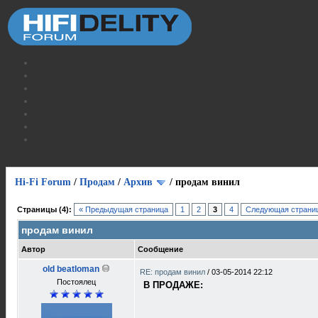
Hi-Fi Forum
/
Продам
/
Архив
/
продам винил
Страницы (4):
« Предыдущая страница
1
2
3
4
Следующая страниц
продам винил
Автор
Сообщение
old beatloman
RE: продам винил
/
03-05-2014 22:12
Постоялец
В ПРОДАЖЕ: