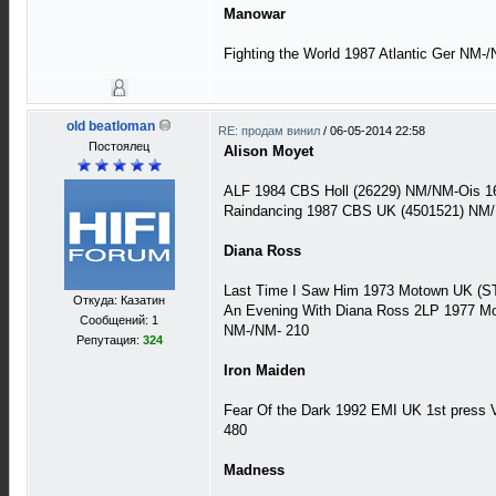
Manowar
Fighting the World 1987 Atlantic Ger NM-
old beatloman
RE: продам винил
/
06-05-2014 22:58
Постоялец
Alison Moyet
ALF 1984 CBS Holl (26229) NM/NM-Ois 1
Raindancing 1987 CBS UK (4501521) NM
Diana Ross
Last Time I Saw Him 1973 Motown UK (S
Откуда: Казатин
An Evening With Diana Ross 2LP 1977 M
Сообщений: 1
NM-/NM- 210
Репутация:
324
Iron Maiden
Fear Of the Dark 1992 EMI UK 1st pres
480
Madness