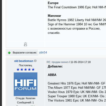
Europe
The Final Countdown 1986 Epic Holl NM-/
Manowar
Battle Hymns 1982 Liberty Holl NM/NM 2
Sign of the Hammer 1984 10 rec Ger NM/
с возможностью отправки в Россию,
спасибо.
utin54
Выразили согласие:
old beatloman
RE: продам винил
/
11-05-2014 17:18
Постоялец
Добавлю:
ABBA
Greatest Hits 1976 Epic Holl NM-/NM- GF
The Album 1977 Epic Holl NM/NM- GF 17
Voulez-Vous 1979 Epic UK NM-/NM- Ois 
Super Trouper 1980 Epic UK EX/NM- Ois 
Откуда: Казатин
The Visitors 1981 Epic UK NM-/NM- Ois 
Сообщений: 1