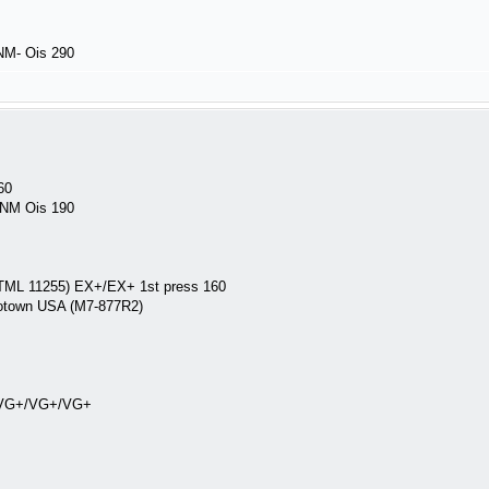
/NM- Ois 290
60
/NM Ois 190
TML 11255) EX+/EX+ 1st press 160
otown USA (M7-877R2)
s VG+/VG+/VG+