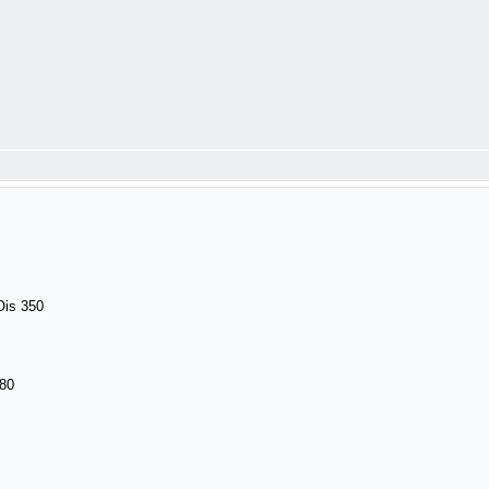
Ois 350
380