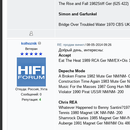
The Rise and Fall 1982Stiff Ger (625 422
Simon and Garfunkel
Bridge Over Troubled Water 1970 CBS U
kolhoznik
RE: продам винил
/
08-05-2014 09:26
Ветеран
Добрый день, интересны:
Accept
Eat The Heat 1989 RCA Ger NM/EX+Ois 
Depeche Mode
A Broken Frame 1982 Mute Ger NM/NM- O
Construction Time Again 1983 Mute Ger 
Music For the Masses 1987 Gong Hun N
Откуда: Россия, Ухта
Violator 1990 Pirat USSR NM/NM- 200
Сообщений: 0
Репутация:
4
Chris REA
Whatever Happened to Benny Santini?19
Tennis 1980 Magnet UK NM-/NM- 200
Shamrock Diaries 1985 Magnet Ger NM-/
Auberge 1991 Magnet Ger NM/NM Ois 48