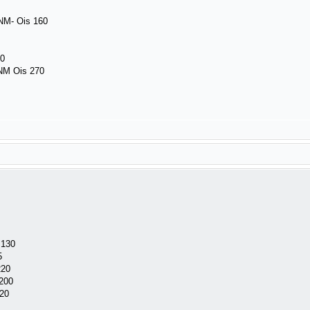
NM- Ois 160
60
NM Ois 270
 130
5
220
200
220