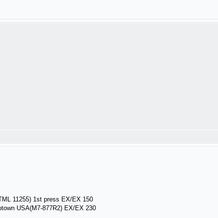
TML 11255) 1st press EX/EX 150
Motown USA(M7-877R2) EX/EX 230