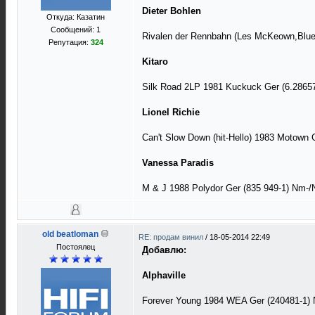
Dieter Bohlen
Откуда: Казатин
Сообщений: 1
Rivalen der Rennbahn (Les McKeown,Blue
Репутация:
324
Kitaro
Silk Road 2LP 1981 Kuckuck Ger (6.2865
Lionel Richie
Can't Slow Down (hit-Hello) 1983 Motown
Vanessa Paradis
M & J 1988 Polydor Ger (835 949-1) Nm-/
old beatloman
RE: продам винил
/
18-05-2014 22:49
Постоялец
Добавлю:
Alphaville
Forever Young 1984 WEA Ger (240481-1)