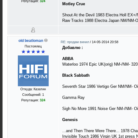
Репутация:
324
Motley Crue
Shout At the Devil 1983 Electra Holl EX+
Raw Tracks 1988 Electra Japan NM/NM-O
old beatloman
RE: продам винил
/
14-05-2014 20:58
Постоялец
Добавлю :
ABBA
Waterloo 1974 Epic UK(orig) NM-/NM- 320
Black Sabbath
Seventh Star 1986 Vertigo Ger NM/NM- O
Откуда: Казатин
Сообщений: 1
Gamma Ray
Репутация:
324
Sigh No More 1991 Noise Ger NM-/NM- O
Genesis
...and Then There Were There... 1978 C
Invisible Touch 1986 Virgin UK 1st pres