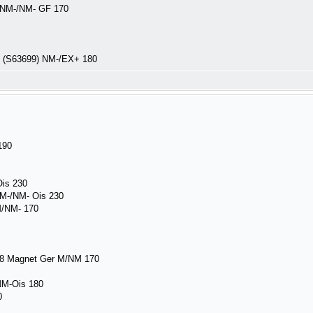
) NM-/NM- GF 170
K (S63699) NM-/EX+ 180
190
is 230
NM-/NM- Ois 230
M/NM- 170
78 Magnet Ger M/NM 170
NM-Ois 180
0