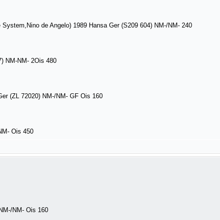
 System,Nino de Angelo) 1989 Hansa Ger (S209 604) NM-/NM- 240
7) NM-NM- 2Ois 480
 Ger (ZL 72020) NM-/NM- GF Ois 160
NM- Ois 450
 NM-/NM- Ois 160