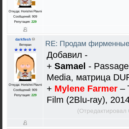
Откуда: Horishni Plavni
Сообщений: 909
Репутация:
229
darkflesh
RE: Продам фирменны
Ветеран
Добавил -
+
Samael
- Passage
Media, матрица DU
Откуда: Horishni Plavni
+
Mylene Farmer
‎–
Сообщений: 909
Репутация:
229
Film (2Blu-ray), 201
(Отредактировал 