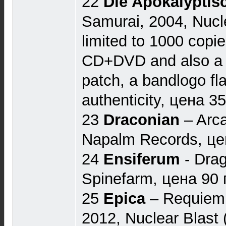
22
Die Apokalyptis
Samurai, 2004, Nucl
limited to 1000 copie
CD+DVD and also a 
patch, a bandlogo fla
authenticity, цена 35
23
Draconian
‎– Arc
Napalm Records, це
24
Ensiferum
- Dra
Spinefarm, цена 90 
25
Epica
– Requiem F
2012, Nuclear Blast