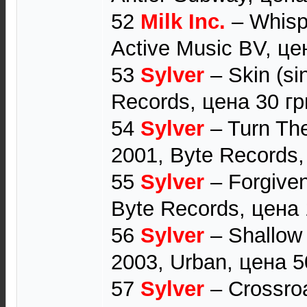
52
Milk Inc.
‎– Whisp
Active Music BV, це
53
Sylver
‎– Skin (si
Records, цена 30 гр
54
Sylver
‎ – Turn Th
2001, Byte Records,
55
Sylver
‎– Forgive
Byte Records, цена 
56
Sylver
‎– Shallow
2003, Urban, цена 5
57
Sylver
‎– Crossro