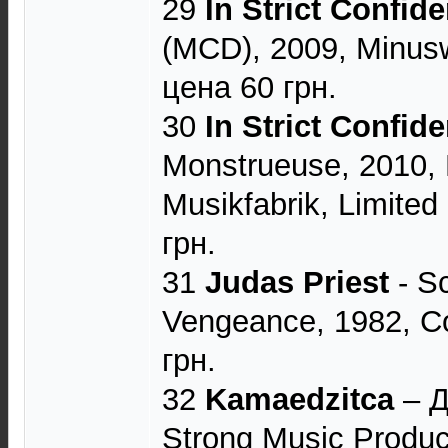
29
In Strict Confid
(MCD), 2009, Minusw
цена 60 грн.
30
In Strict Confid
Monstrueuse, 2010, 
Musikfabrik, Limited
грн.
31
Judas Priest
- Sc
Vengeance, 1982, C
грн.
32
Kamaedzitca
‎– 
Strong Music Produc