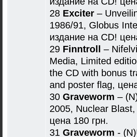
издание на CD! цен
28
Exciter
‎– Unveil
1986/91, Globus Inte
издание на CD! цен
29
Finntroll
‎– Nifel
Media, Limited editi
the CD with bonus tr
and poster flag, цен
30
Graveworm
‎– (N
2005, Nuclear Blast
цена 180 грн.
31
Graveworm
- (N)