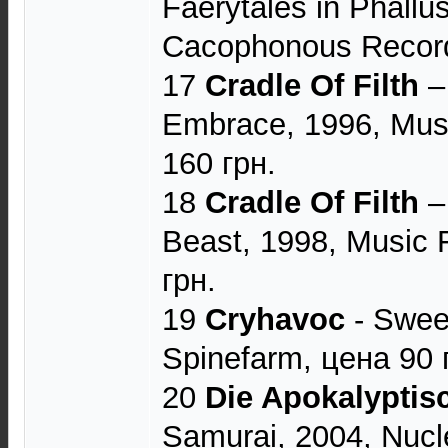
Faerytales in Phallus
Cacophonous Record
17
Cradle Of Filth
‎
Embrace, 1996, Musi
160 грн.
18
Cradle Of Filth
‎–
Beast, 1998, Music 
грн.
19
Cryhavoc
- Sweet
Spinefarm, цена 90 
20
Die Apokalyptis
Samurai, 2004, Nucl