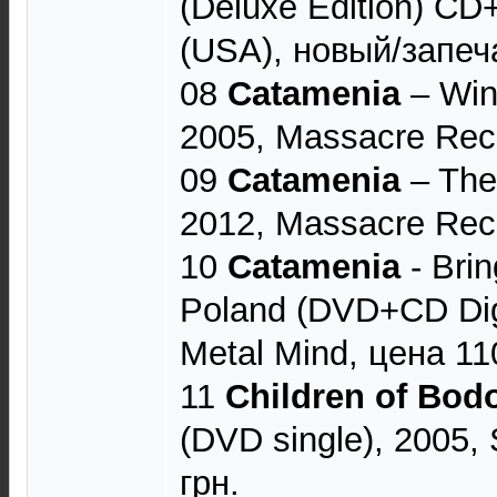
(Deluxe Edition) CD
(USA), новый/запеча
08
Catamenia
‎– Win
2005, Massacre Reco
09
Catamenia
‎– The
2012, Massacre Reco
10
Catamenia
- Brin
Poland (DVD+CD Dig
Metal Mind, цена 11
11
Children of Bo
(DVD single), 2005,
грн.