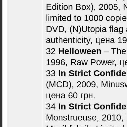
Edition Box), 2005, 
limited to 1000 copi
DVD, (N)Utopia flag a
authenticity, цена 19
32
Helloween
‎– The
1996, Raw Power, це
33
In Strict Confid
(MCD), 2009, Minusw
цена 60 грн.
34
In Strict Confid
Monstrueuse, 2010, 