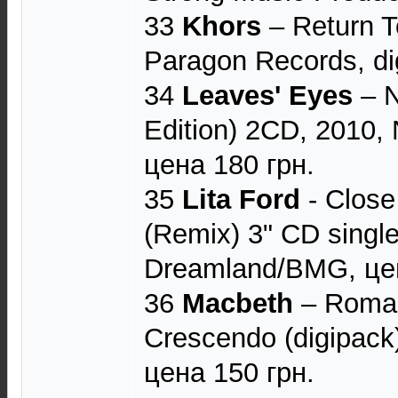
33
Khors
‎– Return 
Paragon Records, di
34
Leaves' Eyes
‎– 
Edition) 2CD, 2010,
цена 180 грн.
35
Lita Ford
- Close
(Remix) 3" CD single
Dreamland/BMG, цен
36
Macbeth
‎– Roman
Crescendo (digipack
цена 150 грн.