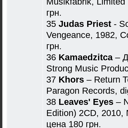
Musikfabrik, Limited
грн.
35
Judas Priest
- Sc
Vengeance, 1982, C
грн.
36
Kamaedzitca
‎– 
Strong Music Produc
37
Khors
‎– Return 
Paragon Records, di
38
Leaves' Eyes
‎– 
Edition) 2CD, 2010,
цена 180 грн.