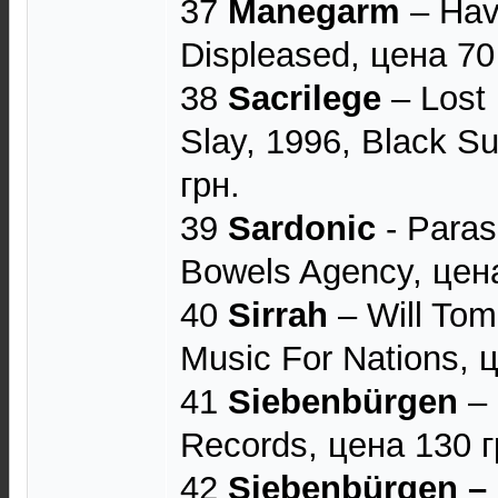
37
Manegarm
‎– Hav
Displeased, цена 70
38
Sacrilege
‎– Lost
Slay, 1996, Black S
грн.
39
Sardonic
- Paras
Bowels Agency, цена
40
Sirrah
‎– Will To
Music For Nations, 
41
Siebenbürgen
‎–
Records, цена 130 г
42
Siebenbürgen ‎– 