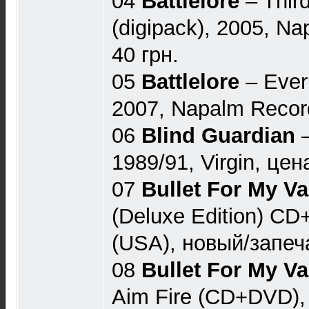
04
Battlelore
‎– Thi
(digipack), 2005, N
40 грн.
05
Battlelore
‎– Ever
2007, Napalm Record
06
Blind Guardian
‎
1989/91, Virgin, цен
07
Bullet For My Va
(Deluxe Edition) CD
(USA), новый/запеча
08
Bullet For My Va
Aim Fire (CD+DVD),