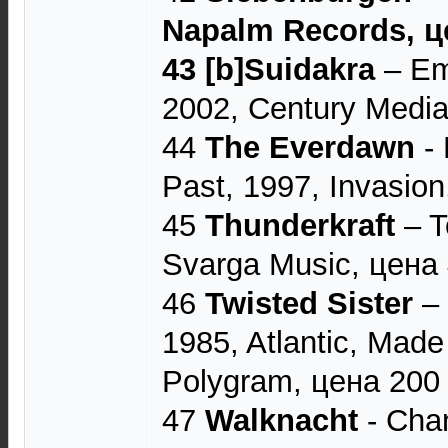
Napalm Records, ц
43 [b]Suidakra
‎– Em
2002, Century Media
44
The Everdawn
- 
Past, 1997, Invasion
45
Thunderkraft
‎– 
Svarga Music, цена 
46
Twisted Sister
‎–
1985, Atlantic, Mad
Polygram, цена 200 
47
Walknacht
- Chan