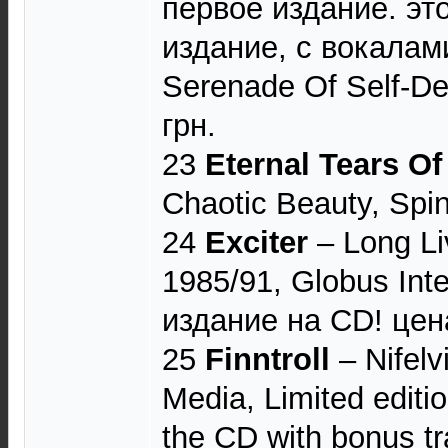
первое издание. эт
издание, с вокала
Serenade Of Self-De
грн.
23
Eternal Tears O
Chaotic Beauty, Spin
24
Exciter
‎– Long L
1985/91, Globus Inte
издание на CD! цен
25
Finntroll
‎– Nifel
Media, Limited editi
the CD with bonus tr