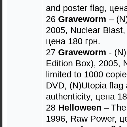
and poster flag, цен
26
Graveworm
‎– (N
2005, Nuclear Blast
цена 180 грн.
27
Graveworm
- (N)
Edition Box), 2005, 
limited to 1000 copi
DVD, (N)Utopia flag a
authenticity, цена 18
28
Helloween
‎– The
1996, Raw Power, це