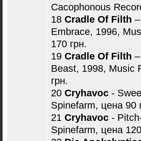
Cacophonous Record
18
Cradle Of Filth
‎
Embrace, 1996, Musi
170 грн.
19
Cradle Of Filth
‎–
Beast, 1998, Music 
грн.
20
Cryhavoc
- Sweet
Spinefarm, цена 90 
21
Cryhavoc
- Pitch
Spinefarm, цена 120