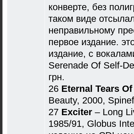
конверте, без полиг
таком виде отсылал
неправильному прес
первое издание. эт
издание, с вокала
Serenade Of Self-De
грн.
26
Eternal Tears O
Beauty, 2000, Spine
27
Exciter
‎– Long L
1985/91, Globus Inte