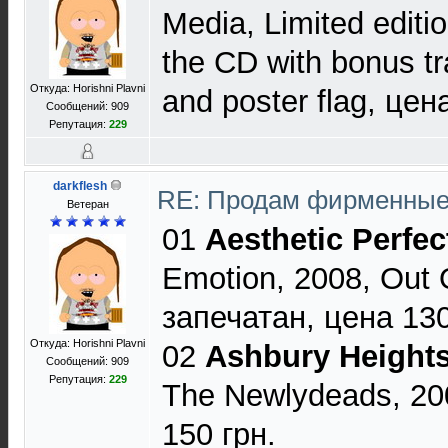
Media, Limited editi
the CD with bonus tr
Откуда: Horishni Plavni
and poster flag, цен
Сообщений: 909
Репутация:
229
darkflesh
RE: Продам фирменны
Ветеран
01
Aesthetic Perfec
Emotion, 2008, Out 
запечатан, цена 130
Откуда: Horishni Plavni
02
Ashbury Height
Сообщений: 909
Репутация:
229
The Newlydeads, 200
150 грн.