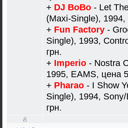
+
DJ BoBo
- Let Th
(Maxi-Single), 1994
+
Fun Factory
- Gro
Single), 1993, Contr
грн.
+
Imperio
- Nostra C
1995, EAMS, цена 5
+
Pharao
- I Show Y
Single), 1994, Sony
грн.