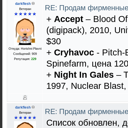
darkflesh
RE: Продам фирменны
Ветеран
+
Accept
‎– Blood O
(digipack), 2010, Un
$30
Откуда: Horishni Plavni
+
Cryhavoc
- Pitch-
Сообщений: 909
Репутация:
229
Spinefarm, цена 120
+
Night In Gales
‎– 
1997, Nuclear Blast,
darkflesh
RE: Продам фирменны
Ветеран
Список обновлен, 