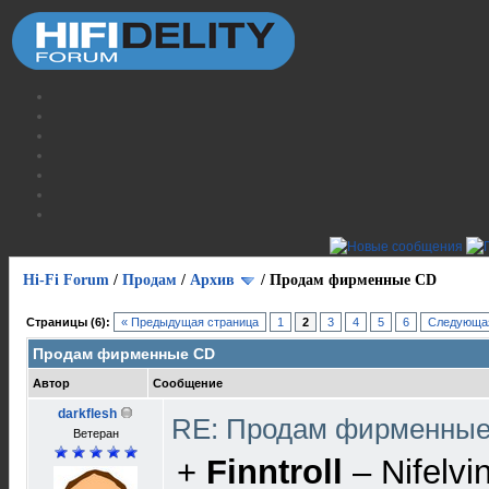
Hi-Fi Forum
/
Продам
/
Архив
/
Продам фирменные CD
Страницы (6):
« Предыдущая страница
1
2
3
4
5
6
Следующая
Продам фирменные CD
Автор
Сообщение
darkflesh
RE: Продам фирменны
Ветеран
+
Finntroll
‎– Nifelv