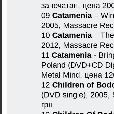
запечатан, цена 200
09
Catamenia
‎– Win
2005, Massacre Reco
10
Catamenia
‎– The
2012, Massacre Reco
11
Catamenia
- Brin
Poland (DVD+CD Dig
Metal Mind, цена 12
12
Children of Bo
(DVD single), 2005,
грн.