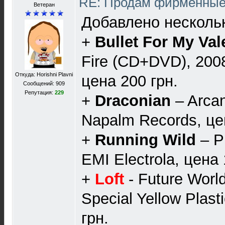
RE: Продам фирменны
Ветеран
Добавлено нескольк
+
Bullet For My Val
Fire (CD+DVD), 200
Откуда: Horishni Plavni
цена 200 грн.
Сообщений: 909
Репутация:
229
+
Draconian
‎– Arca
Napalm Records, це
+
Running Wild
‎– P
EMI Electrola, цена 
+
Loft
- Future Worl
Special Yellow Plast
грн.