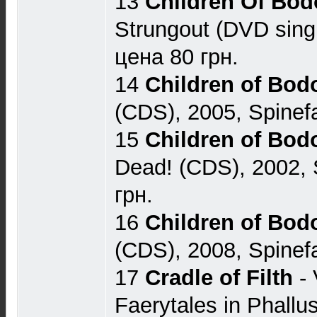
13
Children Of Bo
Strungout (DVD singl
цена 80 грн.
14
Children of Bo
(CDS), 2005, Spinef
15
Children of Bo
Dead! (CDS), 2002, 
грн.
16
Children of Bo
(CDS), 2008, Spinef
17
Cradle of Filth
- 
Faerytales in Phallus