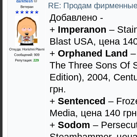
darkflesh
RE: Продам фирменны
Ветеран
Добавлено -
+
Imperanon
‎– Stai
Blast USA, цена 140
Откуда: Horishni Plavni
+
Orphaned Land
‎–
Сообщений: 909
Репутация:
229
The Three Sons Of 
Edition), 2004, Cent
грн.
+
Sentenced
‎– Froz
Media, цена 140 грн
+
Sodom
‎– Persecu
Steamhammer, цена 