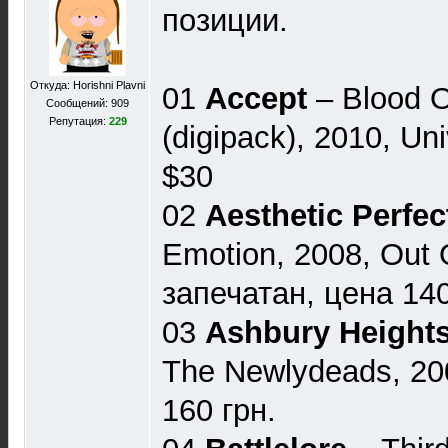
позиции.
Откуда: Horishni Plavni
01
Accept
‎– Blood 
Сообщений: 909
Репутация:
229
(digipack), 2010, Un
$30
02
Aesthetic Perfec
Emotion, 2008, Out 
запечатан, цена 140
03
Ashbury Height
The Newlydeads, 200
160 грн.