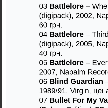
03
Battlelore
‎– Whe
(digipack), 2002, N
60 грн.
04
Battlelore
‎– Thi
(digipack), 2005, N
40 грн.
05
Battlelore
‎– Ever
2007, Napalm Record
06
Blind Guardian
‎
1989/91, Virgin, цен
07
Bullet For My Va