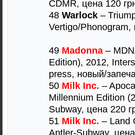
CDMR, цена 120 гр
48
Warlock
‎– Trium
Vertigo/Phonogram, 
49
Madonna
‎– MDN
Edition), 2012, Int
press, новый/запеча
50
Milk Inc.
‎– Apoc
Millennium Edition (
Subway, цена 220 г
51
Milk Inc.
‎– Land 
Antler-Subway, цена