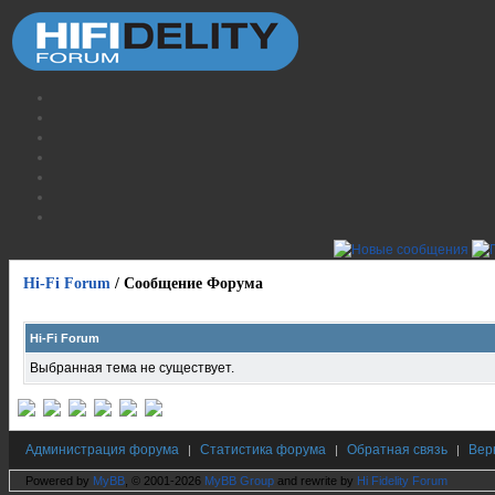
Hi-Fi Forum
/
Сообщение Форума
Hi-Fi Forum
Выбранная тема не существует.
Администрация форума
Статистика форума
Обратная связь
Вер
|
|
|
Powered by
MyBB
, © 2001-2026
MyBB Group
and rewrite by
Hi Fidelity Forum