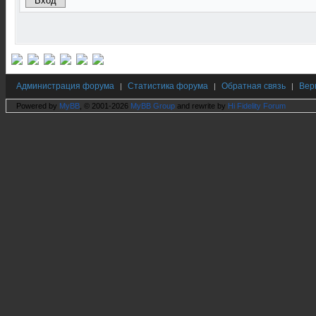
Администрация форума
Статистика форума
Обратная связь
Вер
|
|
|
Powered by
MyBB
, © 2001-2026
MyBB Group
and rewrite by
Hi Fidelity Forum