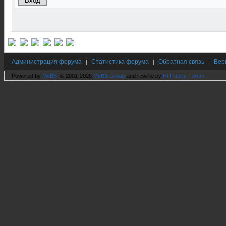
Администрация форума
Статистика форума
Обратная связь
Вер
|
|
|
Powered by
MyBB
, © 2001-2026
MyBB Group
and rewrite by
Hi Fidelity Forum