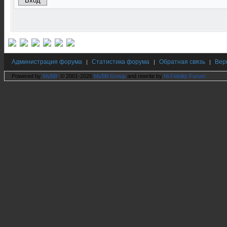
Администрация форума
Статистика форума
Обратная связь
Вер
|
|
|
Powered by
MyBB
, © 2001-2026
MyBB Group
and rewrite by
Hi Fidelity Forum