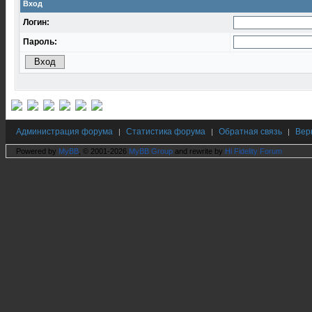
Вход
Логин:
Пароль:
Администрация форума
Статистика форума
Обратная связь
Вер
|
|
|
Powered by
MyBB
, © 2001-2026
MyBB Group
and rewrite by
Hi Fidelity Forum