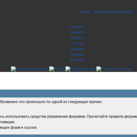
Вход
Зарегистрироваться
Главная
Новости
Обзоры
Статьи
Музыка
Бренды
Каталог
. Возможно это произошло по одной из следующих причин:
есь использовать средства управления форумом. Прочитайте правила форума
тивации.
ующих форм и ссылок.