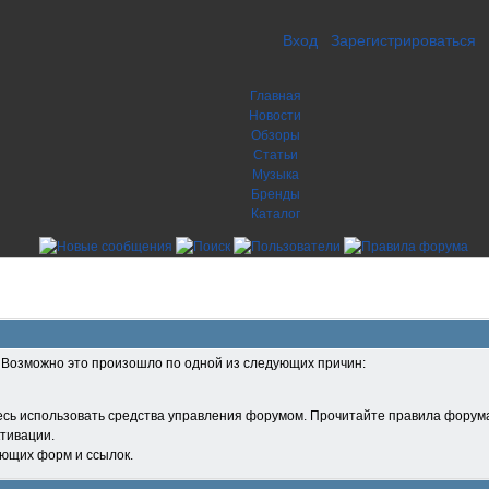
Вход
Зарегистрироваться
Главная
Новости
Обзоры
Статьи
Музыка
Бренды
Каталог
. Возможно это произошло по одной из следующих причин:
есь использовать средства управления форумом. Прочитайте правила форума
тивации.
ующих форм и ссылок.