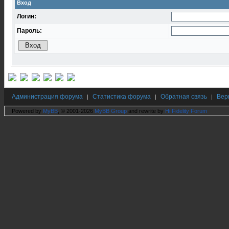
Вход
Логин:
Пароль:
Администрация форума
Статистика форума
Обратная связь
Вер
|
|
|
Powered by
MyBB
, © 2001-2026
MyBB Group
and rewrite by
Hi Fidelity Forum