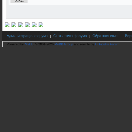
Администрация форума
Статистика форума
Обратная связь
Вер
|
|
|
Powered by
MyBB
, © 2001-2026
MyBB Group
and rewrite by
Hi Fidelity Forum