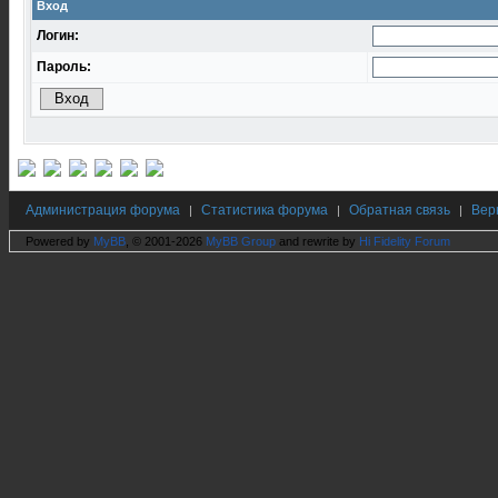
Вход
Логин:
Пароль:
Администрация форума
Статистика форума
Обратная связь
Вер
|
|
|
Powered by
MyBB
, © 2001-2026
MyBB Group
and rewrite by
Hi Fidelity Forum