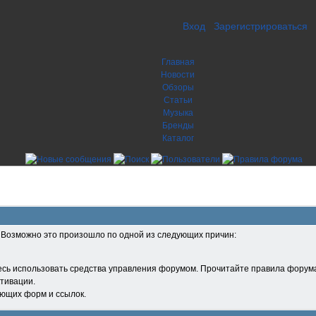
Вход
Зарегистрироваться
Главная
Новости
Обзоры
Статьи
Музыка
Бренды
Каталог
. Возможно это произошло по одной из следующих причин:
есь использовать средства управления форумом. Прочитайте правила форума
тивации.
ующих форм и ссылок.