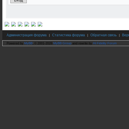
Администрация форума
Статистика форума
Обратная связь
Вер
|
|
|
Powered by
MyBB
, © 2001-2026
MyBB Group
and rewrite by
Hi Fidelity Forum