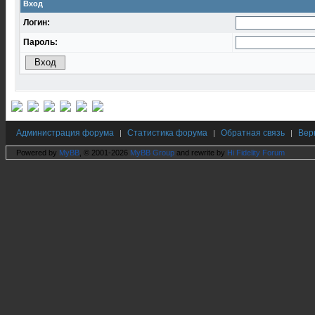
Вход
Логин:
Пароль:
Администрация форума
Статистика форума
Обратная связь
Вер
|
|
|
Powered by
MyBB
, © 2001-2026
MyBB Group
and rewrite by
Hi Fidelity Forum