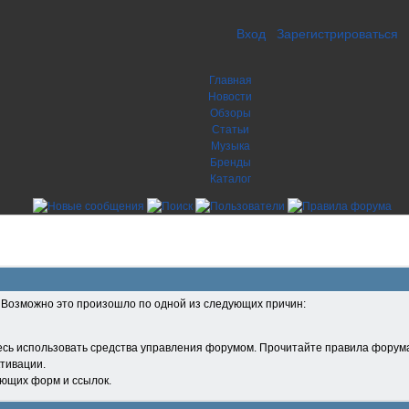
Вход
Зарегистрироваться
Главная
Новости
Обзоры
Статьи
Музыка
Бренды
Каталог
. Возможно это произошло по одной из следующих причин:
есь использовать средства управления форумом. Прочитайте правила форума
тивации.
ующих форм и ссылок.