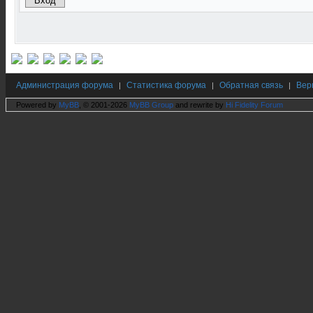
Администрация форума
Статистика форума
Обратная связь
Вер
|
|
|
Powered by
MyBB
, © 2001-2026
MyBB Group
and rewrite by
Hi Fidelity Forum