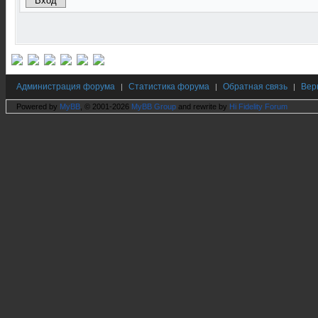
Администрация форума
Статистика форума
Обратная связь
Вер
|
|
|
Powered by
MyBB
, © 2001-2026
MyBB Group
and rewrite by
Hi Fidelity Forum