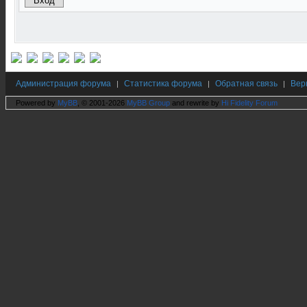
Администрация форума
Статистика форума
Обратная связь
Вер
|
|
|
Powered by
MyBB
, © 2001-2026
MyBB Group
and rewrite by
Hi Fidelity Forum