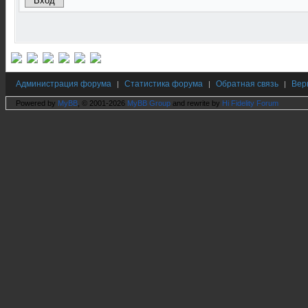
Администрация форума
Статистика форума
Обратная связь
Вер
|
|
|
Powered by
MyBB
, © 2001-2026
MyBB Group
and rewrite by
Hi Fidelity Forum