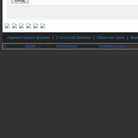
Администрация форума
Статистика форума
Обратная связь
Вер
|
|
|
Powered by
MyBB
, © 2001-2026
MyBB Group
and rewrite by
Hi Fidelity Forum