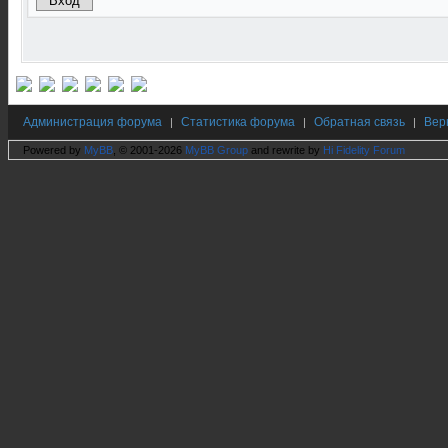
Администрация форума
Статистика форума
Обратная связь
Вер
|
|
|
Powered by
MyBB
, © 2001-2026
MyBB Group
and rewrite by
Hi Fidelity Forum