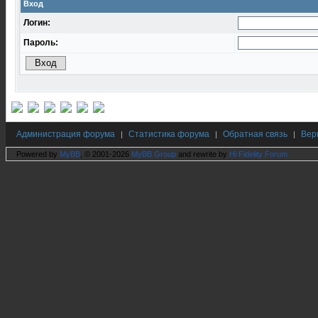
Вход
Логин:
Пароль:
Администрация форума
Статистика форума
Обратная связь
Вер
|
|
|
Powered by
MyBB
, © 2001-2026
MyBB Group
and rewrite by
Hi Fidelity Forum