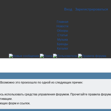
Вход
Зарегистрироваться
Главная
Новости
Обзоры
Статьи
Музыка
Бренды
Каталог
. Возможно это произошло по одной из следующих причин:
есь использовать средства управления форумом. Прочитайте правила форума
тивации.
ующих форм и ссылок.