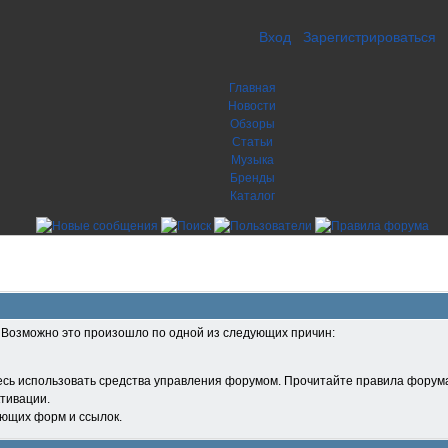
Вход
Зарегистрироваться
Главная
Новости
Обзоры
Статьи
Музыка
Бренды
Каталог
. Возможно это произошло по одной из следующих причин:
есь использовать средства управления форумом. Прочитайте правила форума
тивации.
ующих форм и ссылок.