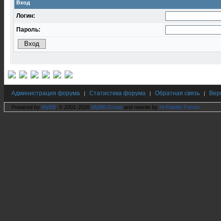
Вход
Логин:
Пароль:
Администрация форума
Статистика форума
Обратная связь
Вер
|
|
|
Powered by
MyBB
, © 2001-2026
MyBB Group
and rewrite by
Hi Fidelity Forum