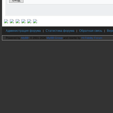
Администрация форума
Статистика форума
Обратная связь
Вер
|
|
|
Powered by
MyBB
, © 2001-2026
MyBB Group
and rewrite by
Hi Fidelity Forum