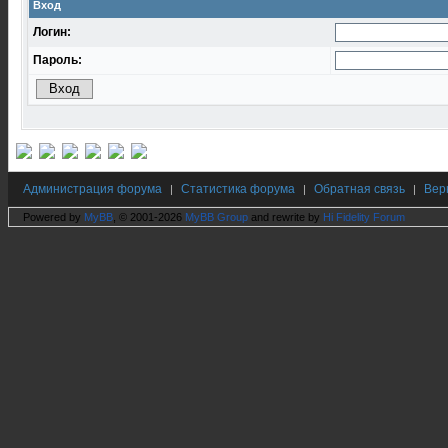
Вход
Логин:
Пароль:
Администрация форума
Статистика форума
Обратная связь
Вер
|
|
|
Powered by
MyBB
, © 2001-2026
MyBB Group
and rewrite by
Hi Fidelity Forum