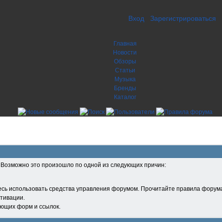
Вход
Зарегистрироваться
Главная
Новости
Обзоры
Статьи
Музыка
Бренды
Каталог
. Возможно это произошло по одной из следующих причин:
есь использовать средства управления форумом. Прочитайте правила форума
тивации.
ующих форм и ссылок.