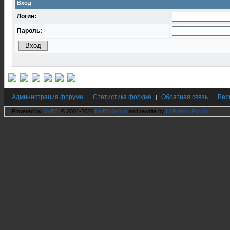
Вход
Логин:
Пароль:
Администрация форума
Статистика форума
Обратная связь
Вер
|
|
|
Powered by
MyBB
, © 2001-2026
MyBB Group
and rewrite by
Hi Fidelity Forum