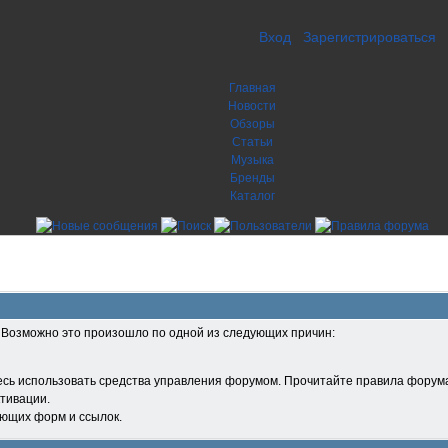
Вход
Зарегистрироваться
Главная
Новости
Обзоры
Статьи
Музыка
Бренды
Каталог
. Возможно это произошло по одной из следующих причин:
есь использовать средства управления форумом. Прочитайте правила форума
тивации.
ующих форм и ссылок.