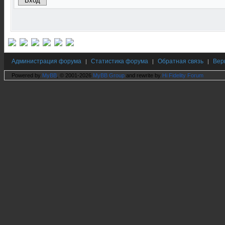
Администрация форума
Статистика форума
Обратная связь
Вер
|
|
|
Powered by
MyBB
, © 2001-2026
MyBB Group
and rewrite by
Hi Fidelity Forum