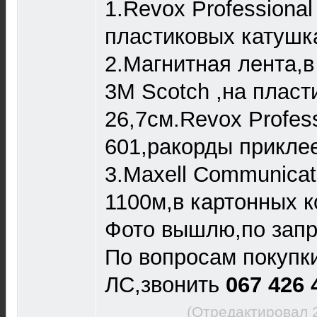
1.Revox Professional
пластиковых катушка
2.Магнитная лента,в
3М Scotch ,на пласт
26,7см.Revox Profess
601,ракорды приклее
3.Maxell Communicato
1100м,в картонных к
Фото вышлю,по запро
По вопросам покупки
ЛС,звонить
067 426 
(Отредактировал 