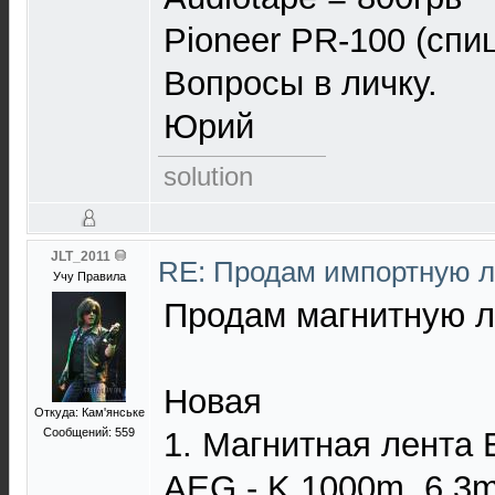
Pioneer PR-100 (спи
Вопросы в личку.
Юрий
solution
JLT_2011
RE: Продам импортную 
Учу Правила
Продам магнитную ле
Новая
Откуда: Кам'янське
Сообщений: 559
1. Магнитная лент
AEG - K 1000m. 6.3m