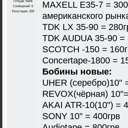
Откуда: Киев
MAXELL E35-7 = 300
Сообщений: 6
Репутация:
299
американского рынк
TDK LX 35-90 = 280г
TDK AUDUA 35-90 = 
SCOTCH -150 = 160г
Concertape-1800 = 1
Бобины новые:
UHER (серебро)10" 
REVOX(чёрная) 10"=
AKAI ATR-10(10") = 
SONY 10" = 400грв
Audiotape = 800грв