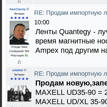
AlexCherny
RE: Продам импортную 
Ветеран
10:00
Ленты Quantegy - л
время магнитные нос
Откуда: Киев
Ampex под другим н
Сообщений: 964
Репутация:
81
solution
RE: Продам импортную 
Ветеран
Продам новую,запе
MAXELL UD35-90 = 
MAXELL UD/XL 35-90