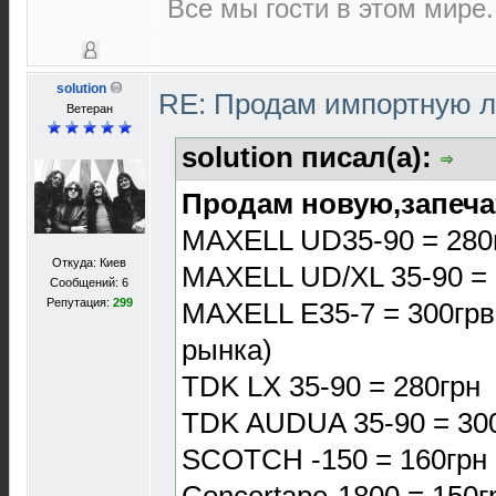
Все мы гости в этом мире.
solution
RE: Продам импортную 
Ветеран
solution писал(а):
Продам новую,запеча
MAXELL UD35-90 = 280
Откуда: Киев
MAXELL UD/XL 35-90 = 
Сообщений: 6
Репутация:
299
MAXELL E35-7 = 300грв
рынка)
TDK LX 35-90 = 280грн
TDK AUDUA 35-90 = 30
SCOTCH -150 = 160грн
Concertape-1800 = 150г