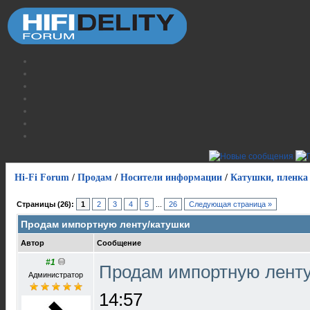
Hi-Fi Forum
/
Продам
/
Носители информации
/
Катушки, пленка
Страницы (26):
1
2
3
4
5
...
26
Следующая страница »
Продам импортную ленту/катушки
Автор
Сообщение
#1
Продам импортную лент
Администратор
14:57