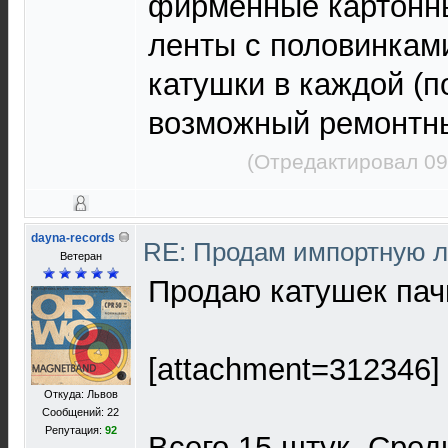
фирменные картонны
ленты с половинкам
катушки в каждой (п
возможный ремонтны
(Отредактировал 09
dayna-records
RE: Продам импортную 
Ветеран
Продаю катушек пачк
[attachment=312346]
Откуда: Львов
Сообщений: 22
Репутация:
92
Всего 15 штук. Среди