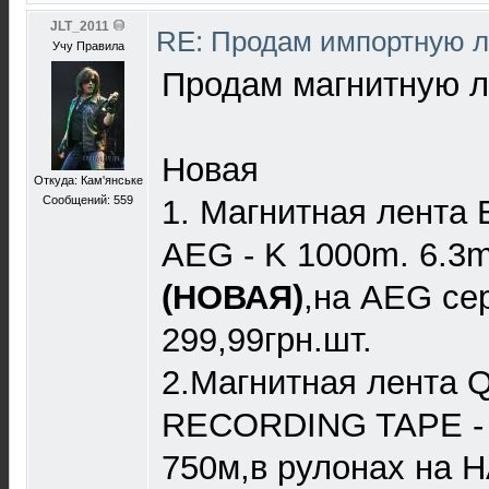
JLT_2011
RE: Продам импортную 
Учу Правила
Продам магнитную ле
Новая
Откуда: Кам'янське
Сообщений: 559
1. Магнитная лент
AEG - K 1000m. 6.3m
(НОВАЯ)
,на AEG се
299,99грн.шт.
2.Магнитная лента
RECORDING TAPE - 1/
750м,в рулонах на 