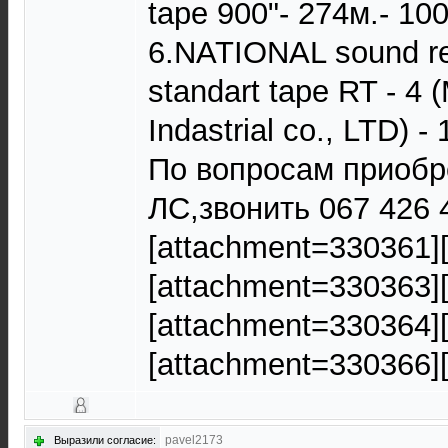
tape 900"- 274м.- 100
6.NATIONAL sound re
standart tape RT - 4 (
Indastrial co., LTD) -
По вопросам приобр
ЛС,звонить 067 426 
[attachment=330361]
[attachment=330363]
[attachment=330364]
[attachment=330366]
pavel2173
Выразили согласие: