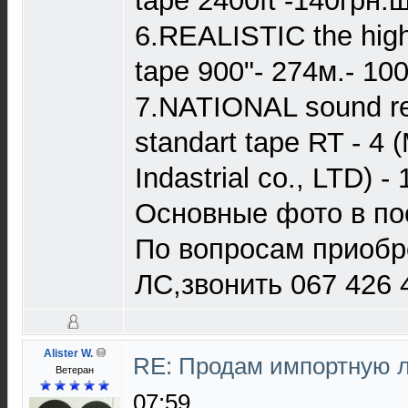
tape 2400ft -140грн.ш
6.REALISTIC the high 
tape 900"- 274м.- 100
7.NATIONAL sound re
standart tape RT - 4 (
Indastrial co., LTD) -
Основные фото в п
По вопросам приобр
ЛС,звонить 067 426 
Alister W.
RE: Продам импортную 
Ветеран
07:59