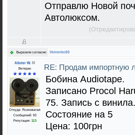
Отправлю Новой поч
Автолюксом.
(Отредактирова
litvinenko89
Выразили согласие:
Alister W.
RE: Продам импортную 
Ветеран
Бобина Audiotape.
Записано Procol Har
75. Запись с винила
Откуда: Ясиноватая
Состояние на 5
Сообщений: 93
Репутация:
113
Цена: 100грн