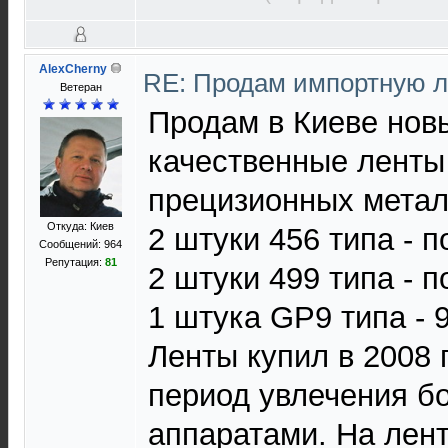
AlexCherny
RE: Продам импортную 
Ветеран
Продам в Киеве нов
качественные ленты
прецизионных метал
Откуда: Киев
2 штуки 456 типа - п
Сообщений: 964
Репутация:
81
2 штуки 499 типа - п
1 штука GP9 типа - 
Ленты купил в 2008 
период увлечения 
аппаратами. На лен