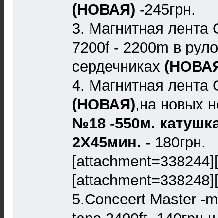
(НОВАЯ)
-245грн.
3. Магнитная лента Q
7200f - 2200m в рул
сердечниках
(НОВА
4. Магнитная лента 
(НОВАЯ)
,на новых 
№18 -550м. катушка
2X45мин.
- 180грн.
[attachment=338244]
[attachment=338248]
5.Conceert Master -m