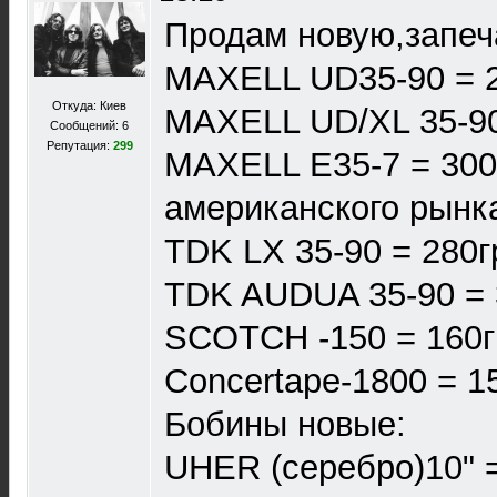
Продам новую,запеч
MAXELL UD35-90 = 
Откуда: Киев
MAXELL UD/XL 35-90
Сообщений: 6
Репутация:
299
MAXELL E35-7 = 300
американского рынк
TDK LX 35-90 = 280г
TDK AUDUA 35-90 = 
SCOTCH -150 = 160г
Concertape-1800 = 1
Бобины новые:
UHER (серебро)10" 