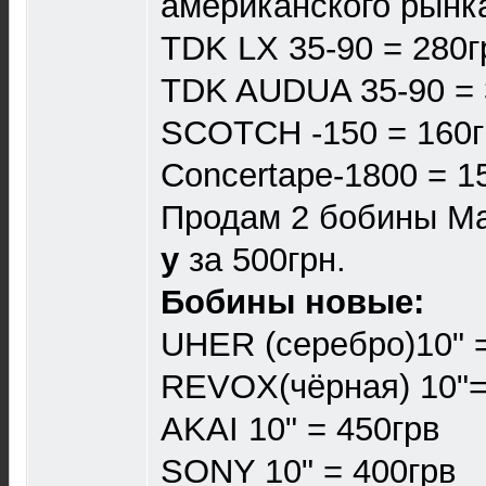
американского рынк
TDK LX 35-90 = 280г
TDK AUDUA 35-90 = 
SCOTCH -150 = 160г
Concertape-1800 = 1
Продам 2 бобины Ma
у
за 500грн.
Бобины новые:
UHER (серебро)10" 
REVOX(чёрная) 10"=
AKAI 10" = 450грв
SONY 10" = 400грв