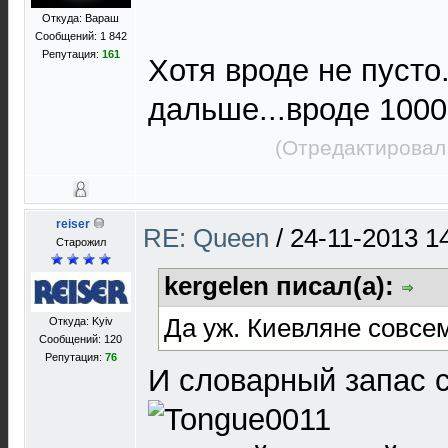
Откуда: Вараш
Сообщений: 1 842
Репутация:
161
Хотя вроде не пусто
дальше...вроде 100
(Отредактировал
reiser
RE: Queen
/
24-11-2013 1
Старожил
kergelen писал(а):
Да уж. Киевляне совсем
Откуда: Kyiv
Сообщений: 120
Репутация:
76
И словарный запас с