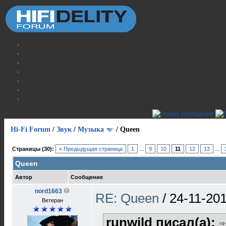
Hi-Fi Forum
/
Звук
/
Музыка
/
Queen
Страницы (30):
« Предыдущая страница
1
...
9
10
11
12
13
...
Queen
Автор
Сообщение
nord1663
RE: Queen
/
24-11-201
Ветеран
runwild писал(а):