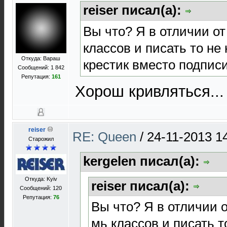
reiser писал(а):
Вы что? Я в отличии от
классов и писать то не
Откуда: Вараш
крестик вместо подписи
Сообщений: 1 842
Репутация:
161
Хорош кривляться...
reiser
RE: Queen
/
24-11-2013 1
Старожил
kergelen писал(а):
Откуда: Kyiv
reiser писал(а):
Сообщений: 120
Репутация:
76
Вы что? Я в отличии о
мь классов и писать т