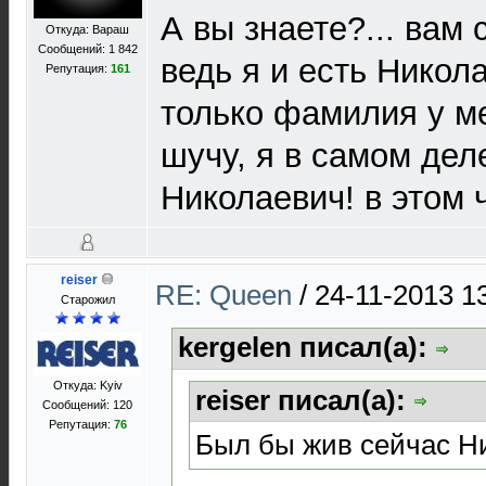
А вы знаете?... вам 
Откуда: Вараш
Сообщений: 1 842
ведь я и есть Никол
Репутация:
161
только фамилия у ме
шучу, я в самом дел
Николаевич! в этом ч
reiser
RE: Queen
/
24-11-2013 1
Старожил
kergelen писал(а):
Откуда: Kyiv
reiser писал(а):
Сообщений: 120
Репутация:
76
Был бы жив сейчас Ни