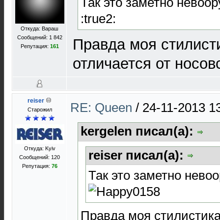
Так это заметно невоо
:true2:
Откуда: Вараш
Сообщений: 1 842
Правда моя стилист
Репутация:
161
отличается от носов
reiser
RE: Queen
/
24-11-2013 1
Старожил
kergelen писал(а):
Откуда: Kyiv
reiser писал(а):
Сообщений: 120
Репутация:
76
Так это заметно нево
Правда моя стилистика