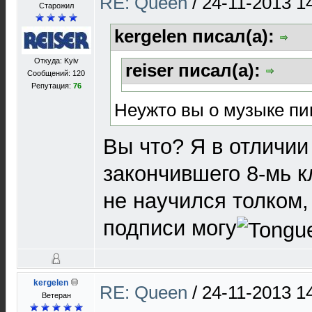
RE: Queen
/
24-11-2013 1
Старожил
kergelen писал(а):
Откуда: Kyiv
reiser писал(а):
Сообщений: 120
Репутация:
76
Неужто вы о музыке п
Вы что? Я в отличии
закончившего 8-мь к
не научился толком,
подписи могу
kergelen
RE: Queen
/
24-11-2013 1
Ветеран