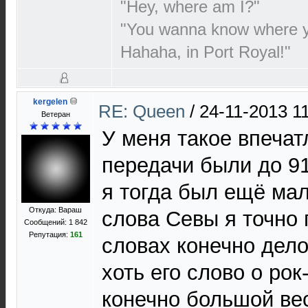
"Hey, where am I?"
"You wanna know where 
Hahaha, in Port Royal!"
kergelen
RE: Queen
/
24-11-2013 1
Ветеран
У меня такое впечат
передачи были до 91
я тогда был ещё мал
Откуда: Вараш
слова Севы я точно 
Сообщений: 1 842
Репутация:
161
словах конечно дело
хоть его слово о рок
конечно большой вес