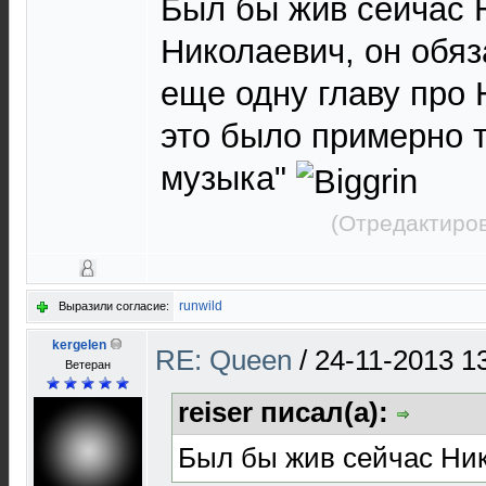
Был бы жив сейчас 
Николаевич, он обя
еще одну главу про 
это было примерно т
музыка"
(Отредактиров
runwild
Выразили согласие:
kergelen
RE: Queen
/
24-11-2013 1
Ветеран
reiser писал(а):
Был бы жив сейчас Ник