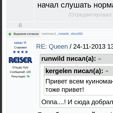
начал слушать норм
(Отредактировал 
meloman1
,
runwild
,
xbox360
Выразили согласие:
reiser
RE: Queen
/
24-11-2013 1
Старожил
runwild писал(а):
Откуда: Kyiv
kergelen писал(а):
Сообщений: 120
Репутация:
76
Привет всем куиноман
тоже привет!
Оппа....! И сюда добрал