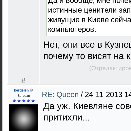
Да и вообще, мне поче
истинные ценители за
живущие в Киеве сейча
компьютеров.
Нет, они все в Кузне
почему то висят на 
(Отредактиров
kergelen
RE: Queen
/
24-11-2013 1
Ветеран
Да уж. Киевляне сов
притихли...