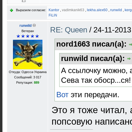
Kantor
,
vadimkanik63
,
lekha.alex60
,
runwild
,
kerg
Выразили согласие:
FiLiN
runwild
RE: Queen
/
24-11-2013
Ветеран
nord1663 писал(а):
runwild писал(а):
А ссылочку можно, а
Откуда: Одесса-Украина
Сообщений: 3 017
Сева так обоср...ся!
Репутация:
889
Вот
эти передачи.
Это я тоже читал, 
попсовую написан