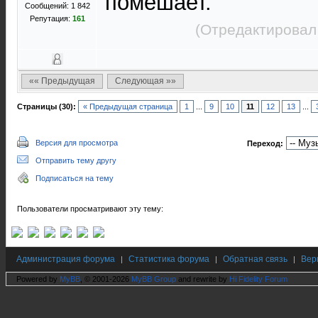
помешает.
Сообщений: 1 842
Репутация:
161
(Отредактировал
«« Предыдущая
Следующая »»
Страницы (30):
« Предыдущая страница
1
...
9
10
11
12
13
...
Версия для просмотра
Переход:
Отправить тему другу
Подписаться на тему
Пользователи просматривают эту тему:
Администрация форума
Статистика форума
Обратная связь
Вер
|
|
|
Powered by
MyBB
, © 2001-2026
MyBB Group
and rewrite by
Hi Fidelity Forum