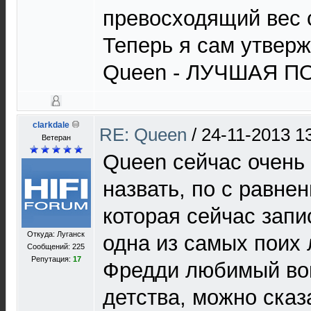
превосходящий вес с
Теперь я сам утвер
Queen - ЛУЧШАЯ П
clarkdale
RE: Queen
/
24-11-2013 1
Ветеран
Queen сейчас очень
назвать, по с равне
которая сейчас зап
Откуда: Луганск
одна из самых поих
Сообщений: 225
Репутация:
17
Фредди любимый во
детства, можно сказ