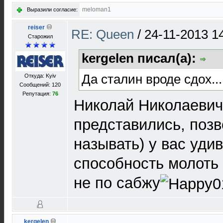
meloman1
Выразили согласие:
reiser
RE: Queen
/
24-11-2013 1
Старожил
kergelen писал(а):
Да сталин вроде сдох...
Откуда: Kyiv
Сообщений: 120
Репутация:
76
Николай Николаевич
представились, позв
называть) у вас уди
способность молоть 
не по сабжу
kergelen