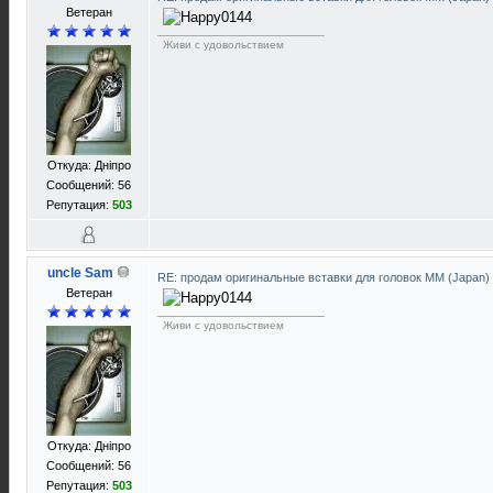
Ветеран
Живи с удовольствием
Откуда: Днiпро
Сообщений: 56
Репутация:
503
uncle Sam
RE: продам оригинальные вставки для головок ММ (Japan)
Ветеран
Живи с удовольствием
Откуда: Днiпро
Сообщений: 56
Репутация:
503