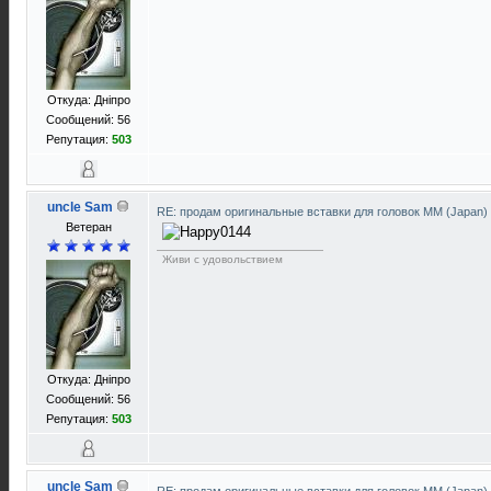
Откуда: Днiпро
Сообщений: 56
Репутация:
503
uncle Sam
RE: продам оригинальные вставки для головок ММ (Japan)
Ветеран
Живи с удовольствием
Откуда: Днiпро
Сообщений: 56
Репутация:
503
uncle Sam