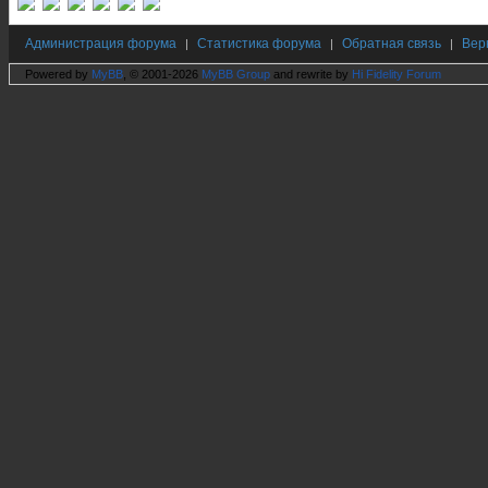
Администрация форума
Статистика форума
Обратная связь
Вер
|
|
|
Powered by
MyBB
, © 2001-2026
MyBB Group
and rewrite by
Hi Fidelity Forum