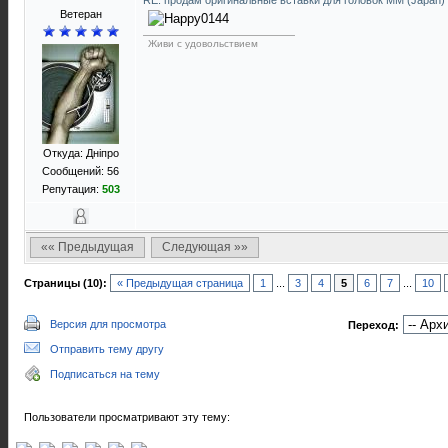
RE: продам оригинальные вставки для головок ММ (Japan)
Ветеран
Живи с удовольствием
Откуда: Днiпро
Сообщений: 56
Репутация:
503
«« Предыдущая
Следующая »»
Страницы (10):
« Предыдущая страница
1
...
3
4
5
6
7
...
10
Версия для просмотра
Переход:
Отправить тему другу
Подписаться на тему
Пользователи просматривают эту тему: