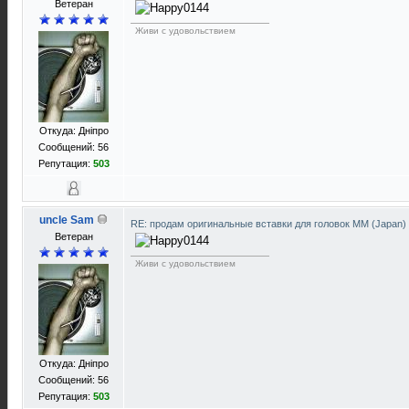
Ветеран
Живи с удовольствием
Откуда: Днiпро
Сообщений: 56
Репутация:
503
uncle Sam
RE: продам оригинальные вставки для головок ММ (Japan)
Ветеран
Живи с удовольствием
Откуда: Днiпро
Сообщений: 56
Репутация:
503