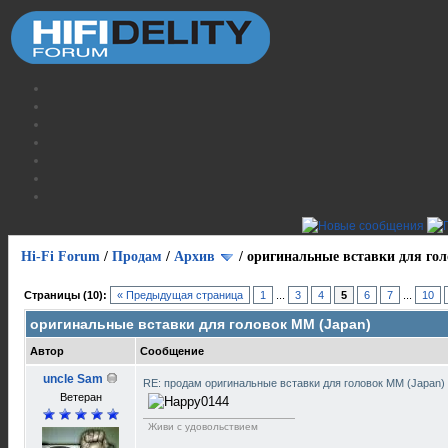
Hi-Fi Forum
/
Продам
/
Архив
/
оригинальные вставки для го
Страницы (10):
« Предыдущая страница
1
...
3
4
5
6
7
...
10
оригинальные вставки для головок ММ (Japan)
Автор
Сообщение
uncle Sam
RE: продам оригинальные вставки для головок ММ (Japan)
Ветеран
Живи с удовольствием