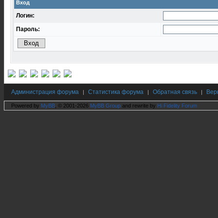
Вход
Логин:
Пароль:
Администрация форума
Статистика форума
Обратная связь
Вер
|
|
|
Powered by
MyBB
, © 2001-2026
MyBB Group
and rewrite by
Hi Fidelity Forum