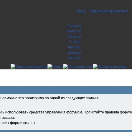
Вход
Зарегистрироваться
Главная
Новости
Обзоры
Статьи
Музыка
Бренды
Каталог
. Возможно это произошло по одной из следующих причин:
есь использовать средства управления форумом. Прочитайте правила форума
тивации.
ующих форм и ссылок.