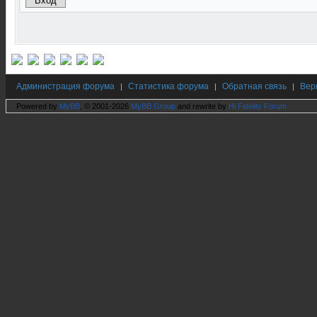
Администрация форума
Статистика форума
Обратная связь
Вер
|
|
|
Powered by
MyBB
, © 2001-2026
MyBB Group
and rewrite by
Hi Fidelity Forum