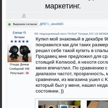
маркетинг.
ДРЕГ1
,
alex0665
Выразили согласие:
Corsar
RE: Недооценённый micro "Hi-End" Топовая JVC UX-MD90
Ветеран
Купил мой знакомый в декабре 98
понравился как для таких разме
решил себе такой купить в спаль
Продавец мне предложил для ср
стоящий Kenwood, я нехотя соглас
Откуда: Донецк
меня впечатлил. По сравнению 
Сообщений: 946
диапазон частот, прозрачность, 
Репутация:
-35
сравнении, из магазина ушел с 
который был у меня, нашел нед
состоянии. ))