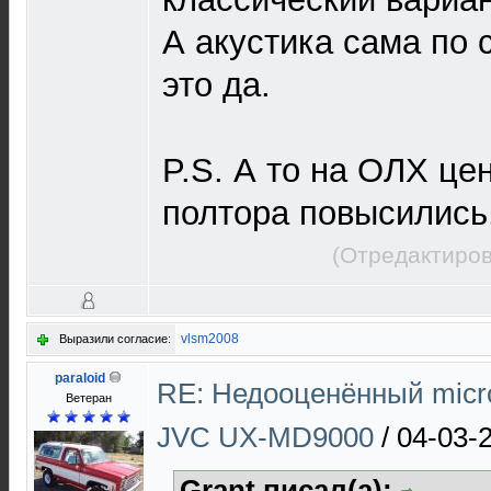
А акустика сама по 
это да.
P.S. А то на ОЛХ цен
полтора повысились,
(Отредактиров
vlsm2008
Выразили согласие:
paraloid
RE: Недооценённый micro
Ветеран
JVC UX-MD9000
/
04-03-
Grant писал(а):