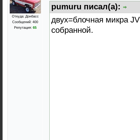
pumuru писал(а):
Откуда: Донбасс
двух=блочная микра J
Сообщений: 400
собранной.
Репутация:
65