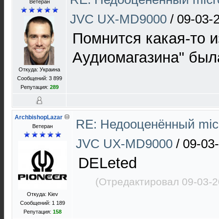
Bетеран
JVC UX-MD9000
/
09-03-
Помнится какая-то и
Аудиомагазина" была
Откуда: Украина
Сообщений: 3 899
Репутация:
289
ArchbishopLazar
RE: Недооценённый micr
Ветеран
JVC UX-MD9000
/
09-03
DELeted
(Отредактировал 09-03-2
Откуда: Kiev
Сообщений: 1 189
Репутация:
158