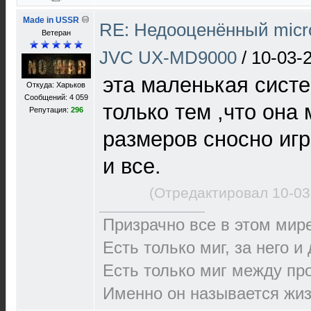
Made in USSR
RE: Недооценённый micro
Ветеран
JVC UX-MD9000
/
10-03-
эта маленькая сист
Откуда: Харьков
Сообщений: 4 059
только тем ,что она
Репутация:
296
размеров сносно игр
и все.
(Отредактировал 10-03
Призрачно все в этом ми
Есть только миг, за него и
Есть только миг между п
Именно он называется жиз