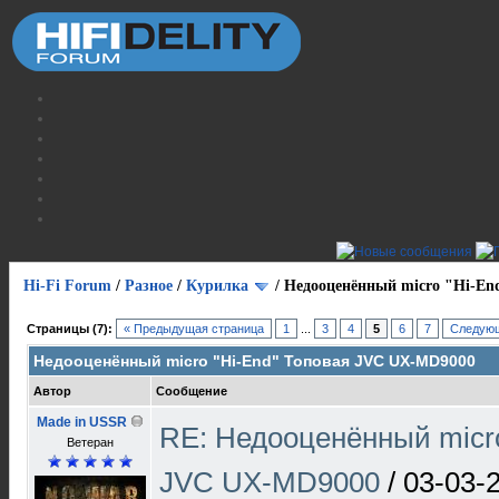
Hi-Fi Forum
/
Разное
/
Курилка
/
Недооценённый micro "Hi-E
Страницы (7):
« Предыдущая страница
1
...
3
4
5
6
7
Следующ
Недооценённый micro "Hi-End" Топовая JVC UX-MD9000
Автор
Сообщение
Made in USSR
RE: Недооценённый micro
Ветеран
JVC UX-MD9000
/
03-03-