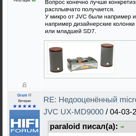
Репутация:
65
Вопрос конечно лучше конкретизи
расплывчато получается.
У микро от JVC были например 
например дизайнерские колонки 
или младшей SD7.
Grant
RE: Недооценённый micro
Ветеран
JVC UX-MD9000
/
04-03-
paraloid писал(а):