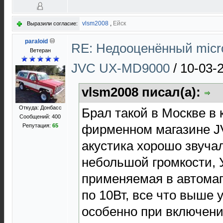
vlsm2008
,
Ейск
Выразили согласие:
paraloid
RE: Недооценённый micro
Ветеран
JVC UX-MD9000
/
10-03-
vlsm2008 писал(а):
Откуда: Донбасс
Брал такой в Москве в к
Сообщений: 400
фирменном магазине J
Репутация:
65
акустика хорошо звучал
небольшой громкости, 
применяемая в автомаг
по 10Вт, все что выше 
особенно при включен