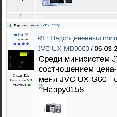
AlexCherny
Выразили согласие:
us7ign
RE: Недооценённый micro
Старожил
JVC UX-MD9000
/
05-03-
Среди минисистем 
соотношением цена-
Откуда: Kyiv
меня JVC UX-G60 - 
Сообщений: 589
Репутация:
46