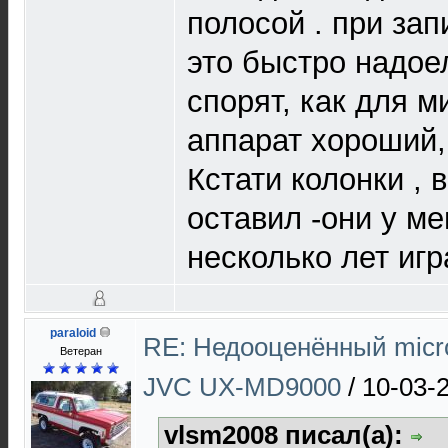
полосой . при зап
это быстро надое
спорят, как для 
аппарат хороший,
Кстати колонки , в
оставил -они у м
несколько лет игр
paraloid
RE: Недооценённый micro
Ветеран
JVC UX-MD9000
/
10-03-
vlsm2008 писал(а):