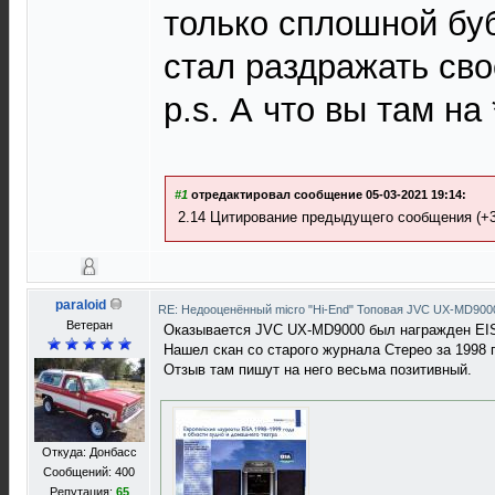
только сплошной бу
стал раздражать св
p.s. А что вы там на 
#1
отредактировал сообщение 05-03-2021 19:14:
2.14 Цитирование предыдущего сообщения (+
paraloid
RE: Недооценённый micro "Hi-End" Топовая JVC UX-MD90
Ветеран
Оказывается JVC UX-MD9000 был награжден EISA
Нашел скан со старого журнала Стерео за 1998 
Отзыв там пишут на него весьма позитивный.
Откуда: Донбасс
Сообщений: 400
Репутация:
65