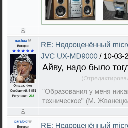
nashua
RE: Недооценённый micro
Ветеран
JVC UX-MD9000
/
10-03-
Айву, надо было тог
(Отредактирова
Откуда: Киев
"Образования у меня никак
Сообщений: 5 051
Репутация:
233
техническое" (М. Жванецк
paraloid
RE: Недооценённый micro
Ветеран