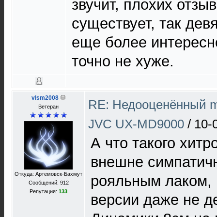
звучит, плохих отзыв
существует, так дев
еще более интересно
точно не хуже.
vlsm2008
RE: Недооценённый mi
Ветеран
JVC UX-MD9000
/
10-
А что такого хитр
внешне симпатичн
Откуда: Артемовск-Бахмут
рояльным лаком, 
Сообщений: 912
Репутация:
133
версии даже не 