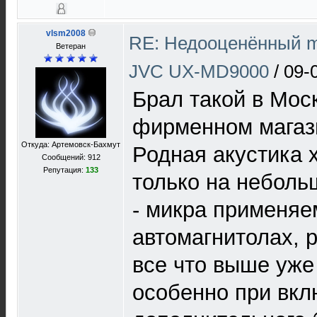
vlsm2008
RE: Недооценённый mi
Ветеран
JVC UX-MD9000
/
09-
Брал такой в Моск
фирменном магаз
Откуда: Артемовск-Бахмут
Родная акустика 
Сообщений: 912
Репутация:
133
только на неболь
- микра применяе
автомагнитолах, р
все что выше уже
особенно при вк