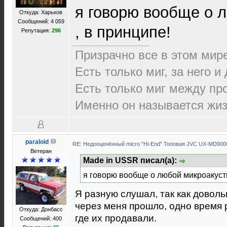
я говорю вообще о 
Откуда: Харьков
Сообщений: 4 059
, в принципе!
Репутация:
296
Призрачно все в этом ми
Есть только миг, за него и
Есть только миг между п
Именно он называется жиз
paraloid
RE: Недооценённый micro "Hi-End" Топовая JVC UX-MD90
Ветеран
Made in USSR писал(а):
я говорю вообще о любой микроакусти
Я разную слушал, так как довол
через меня прошло, одно время 
Откуда: Донбасс
где их продавали.
Сообщений: 400