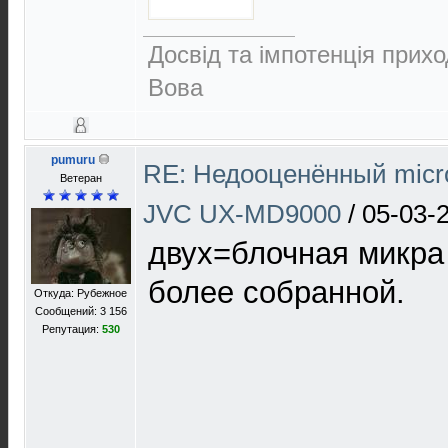
Досвід та імпотенція прихо
Вова
pumuru
RE: Недооценённый micro
Ветеран
JVC UX-MD9000
/
05-03-
двух=блочная микра
более собранной.
Откуда: Рубежное
Сообщений: 3 156
Репутация:
530