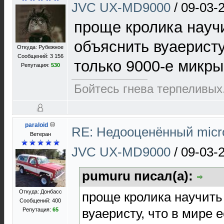
JVC UX-MD9000
/
09-03-
проще кролика научи
объяснить вуаеристу
Откуда: Рубежное
Сообщений: 3 156
только 9000-е микры 
Репутация:
530
Бойтесь гнева терпеливых.
paraloid
RE: Недооценённый micro
Ветеран
JVC UX-MD9000
/
09-03-
pumuru писал(а):
Откуда: Донбасс
проще кролика научить
Сообщений: 400
вуаеристу, что в мире е
Репутация:
65