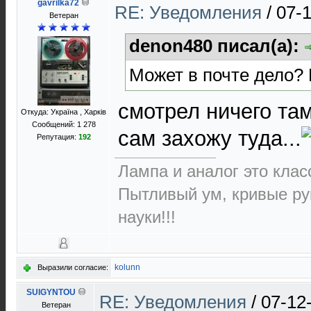
gavrilka72
RE: Уведомления
/
07-1
Ветеран
denon480 писал(а):
Может в почте дело? 
смотрел ничего там
Откуда: Україна , Харків
Сообщений: 1 278
сам захожу туда...
Репутация:
192
Лампа и аналог это класс
Пытливый ум, кривые ру
науки!!!
kolunn
Выразили согласие:
SUIGYNTOU
RE: Уведомления
/
07-12
Ветеран