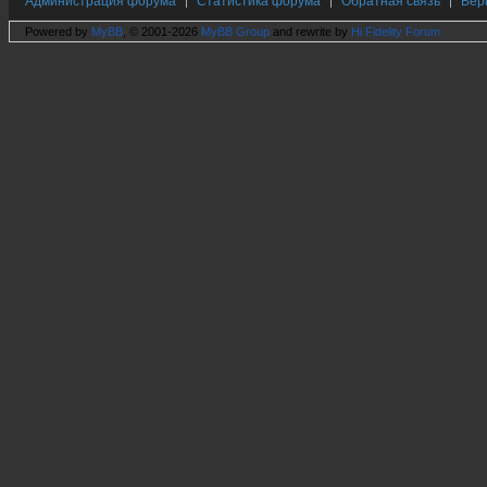
Администрация форума
Статистика форума
Обратная связь
Вер
|
|
|
Powered by
MyBB
, © 2001-2026
MyBB Group
and rewrite by
Hi Fidelity Forum