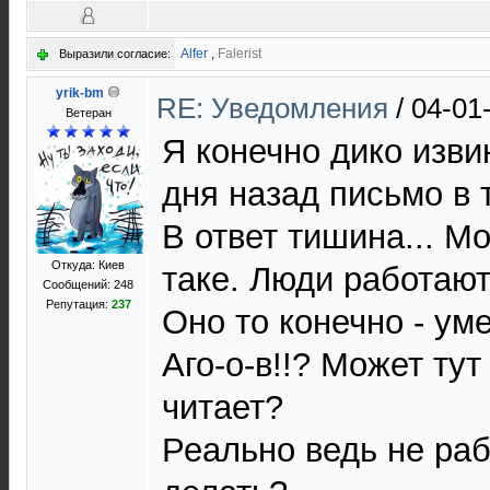
Alfer
,
Falerist
Выразили согласие:
yrik-bm
RE: Уведомления
/
04-01
Ветеран
Я конечно дико изви
дня назад письмо в 
В ответ тишина... М
Откуда: Киев
таке. Люди работают
Сообщений: 248
Репутация:
237
Оно то конечно - ум
Аго-о-в!!? Может тут
читает?
Реально ведь не раб