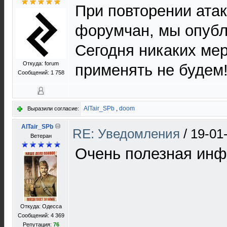
При повторении ата
форумчан, мы опубл
Сегодня никаких мер
Откуда: forum
применять не будем
Сообщений: 1 758
AlTair_SPb
,
doom
Выразили согласие:
AlTair_SPb
RE: Уведомления
/
19-01
Ветеран
Очень полезная инф
Откуда: Одесса
Сообщений: 4 369
Репутация:
76