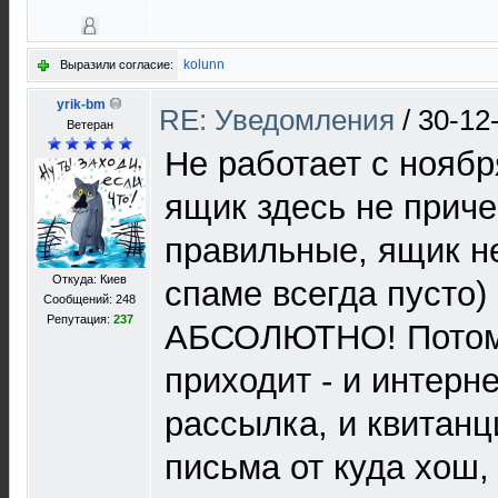
kolunn
Выразили согласие:
yrik-bm
RE: Уведомления
/
30-12
Ветеран
Не работает с нояб
ящик здесь не приче
правильные, ящик н
Откуда: Киев
спаме всегда пусто) 
Сообщений: 248
Репутация:
237
АБСОЛЮТНО! Потому 
приходит - и интерн
рассылка, и квитанци
письма от куда хош,