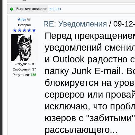
kolunn
Выразили согласие:
Alfer
RE: Уведомления
/
09-12
Ветеран
Перед прекращение
уведомлений сменил
и Outlook радостно с
Откуда: Київ
папку Junk E-mail. 
Сообщений: 37
Репутация:
135
блокируется на уро
серверов или провай
исключаю, что пробл
юзеров с "забитыми"
рассылающего...