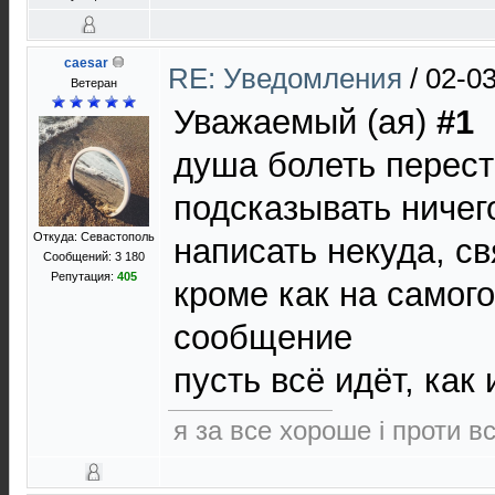
caesar
RE: Уведомления
/
02-03
Ветеран
Уважаемый (ая)
#1
душа болеть перес
подсказывать ничег
Откуда: Севастополь
написать некуда, св
Сообщений: 3 180
Репутация:
405
кроме как на самого
сообщение
пусть всё идёт, как 
я за все хороше і проти в