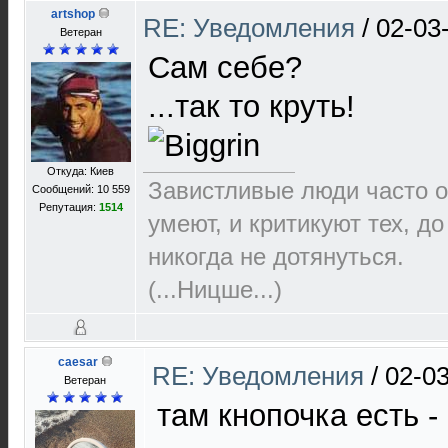
artshop
RE: Уведомления
/
02-03
Ветеран
Сам себе?
...так то круть!
Откуда: Киев
Завистливые люди часто о
Сообщений: 10 559
Репутация:
1514
умеют, и критикуют тех, д
никогда не дотянуться.
(...Ницше...)
caesar
RE: Уведомления
/
02-03
Ветеран
там кнопочка есть -