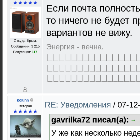
Если почта полност
то ничего не будет 
вариантов не вижу.
Откуда: Крым.
Энергия - вечна.
Сообщений: 3 215
Репутация:
117
|_|_|_|_|_|_|_|_|_|_|_|_|_|_|_|
|_|_|_|_|_|_|_|_|_|_|_|_|_|_|_|
|_|_|_|_|_|_|_|_|_|_|_|_|_|_|_|
kolunn
RE: Уведомления
/
07-12
Ветеран
gavrilka72 писал(а):
У же как несколько нед