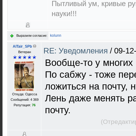
Пытливый ум, кривые ру
науки!!!
kolunn
Выразили согласие:
AlTair_SPb
RE: Уведомления
/
09-12
Ветеран
Вообще-то у многих 
По сабжу - тоже пе
ложиться на почту, н
Откуда: Одесса
Лень даже менять р
Сообщений: 4 369
Репутация:
76
почту.
(Отредакти