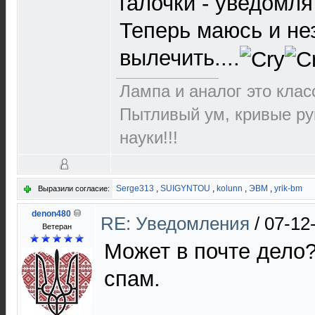
галочки - уведомля
Теперь маюсь и не
вылечить....
Лампа и аналог это класс
Пытливый ум, кривые ру
науки!!!
Serge313
,
SUIGYNTOU
,
kolunn
,
ЭВМ
,
yrik-bm
Выразили согласие:
denon480
RE: Уведомления
/
07-12
Ветеран
Может в почте дело
спам.