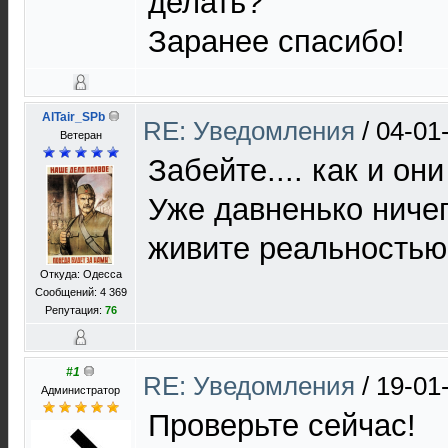
делать?
Заранее спасибо!
AlTair_SPb
RE: Уведомления
/
04-01
Ветеран
Забейте.... как и они
Уже давненько ничег
живите реальность
Откуда: Одесса
Сообщений: 4 369
Репутация:
76
#1
RE: Уведомления
/
19-01
Администратор
Проверьте сейчас!