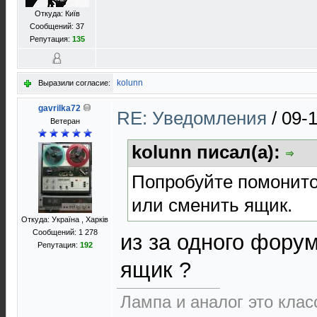
Откуда: Київ
Сообщений: 37
Репутация:
135
kolunn
Выразили согласие:
gavrilka72
RE: Уведомления
/
09-1
Ветеран
kolunn писал(а):
Попробуйте помонито
или сменить ящик.
Откуда: Україна , Харків
Сообщений: 1 278
из за одного фору
Репутация:
192
ящик ?
Лампа и аналог это класс